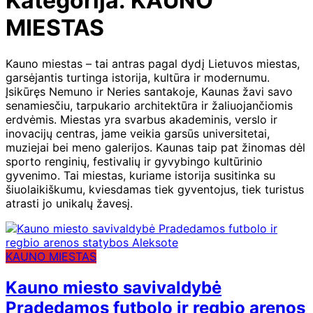
Kategorija:
KAUNO
MIESTAS
Kauno miestas – tai antras pagal dydį Lietuvos miestas,
garsėjantis turtinga istorija, kultūra ir modernumu.
Įsikūręs Nemuno ir Neries santakoje, Kaunas žavi savo
senamiesčiu, tarpukario architektūra ir žaliuojančiomis
erdvėmis. Miestas yra svarbus akademinis, verslo ir
inovacijų centras, jame veikia garsūs universitetai,
muziejai bei meno galerijos. Kaunas taip pat žinomas dėl
sporto renginių, festivalių ir gyvybingo kultūrinio
gyvenimo. Tai miestas, kuriame istorija susitinka su
šiuolaikiškumu, kviesdamas tiek gyventojus, tiek turistus
atrasti jo unikalų žavesį.
KAUNO MIESTAS
Kauno miesto savivaldybė
Pradedamos futbolo ir regbio arenos