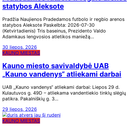
statybos Aleksote
Pradžia Naujienos Pradedamos futbolo ir regbio arenos
statybos Aleksote Paskelbta: 2026-07-30
(Ketvirtadienis) Tris baseinus, Prezidento Valdo
Adamkaus lengvosios atletikos maniežą…
30 liepos, 2026
KAUNO MIESTAS
Kauno miesto savivaldybė UAB
„Kauno vandenys“ atliekami darbai
UAB ,,Kauno vandenys“ atliekami darbai: Liepos 29 d.
Kulautuvos g. 49D – atliekama vandentiekio tinklų slėgių
patikra. Pakalniškių g. 3…
29 liepos, 2026
KAUNO MIESTAS