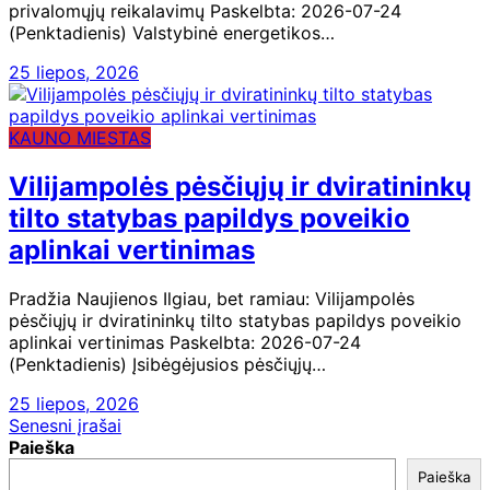
privalomųjų reikalavimų Paskelbta: 2026-07-24
(Penktadienis) Valstybinė energetikos…
25 liepos, 2026
KAUNO MIESTAS
Vilijampolės pėsčiųjų ir dviratininkų
tilto statybas papildys poveikio
aplinkai vertinimas
Pradžia Naujienos Ilgiau, bet ramiau: Vilijampolės
pėsčiųjų ir dviratininkų tilto statybas papildys poveikio
aplinkai vertinimas Paskelbta: 2026-07-24
(Penktadienis) Įsibėgėjusios pėsčiųjų…
25 liepos, 2026
Navigacija
Senesni įrašai
Paieška
tarp
Paieška