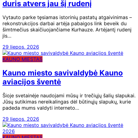
duris atvers jau šį rudenį
Vytauto parke tęsiamas istorinių pastatų atgaivinimas –
rekonstrukcijos darbai artėja pabaigos link beveik du
šimtmečius skaičiuojančiame Kurhauze. Artėjantį rudenį
jis…
29 liepos, 2026
KAUNO MIESTAS
Kauno miesto savivaldybė Kauno
aviacijos šventė
Šioje svetainėje naudojami mūsų ir trečiųjų šalių slapukai.
Jūsų sutikimas nereikalingas dėl būtinųjų slapukų, kurie
padeda mums valdyti interneto…
29 liepos, 2026
KAUNO MIESTAS