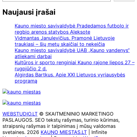
įrašų
Naujausi įrašai
Kauno miesto savivaldybė Pradedamos futbolo ir
regbio arenos statybos Aleksote
Vidmantas Janulevičius. Pramonė Lietuvoje
traukiasi – šių metų skaičiai to nekeičia
Kauno miesto savivaldybė UAB „Kauno vandenys“
atliekami darbai
Kultūros ir sporto renginiai Kauno rajone liepos 27 –
rugpjūčio 2 d.
Algirdas Bartkus. Apie XXI Lietuvos vyriausybės
programą
WEBSTUDIO.LT
© SKAITMENINIO MARKETINGO
PASLAUGOS. SEO tekstų rašymas, turinio kūrimas,
straipsnių rašymas ir talpinimas į mūsų valdomas
svetaines. 2026
KAUNO MIESTAS.LT
| Infinite