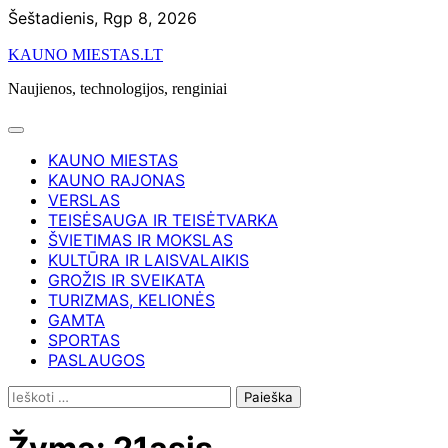
Skip
Šeštadienis, Rgp 8, 2026
to
KAUNO MIESTAS.LT
content
Naujienos, technologijos, renginiai
KAUNO MIESTAS
KAUNO RAJONAS
VERSLAS
TEISĖSAUGA IR TEISĖTVARKA
ŠVIETIMAS IR MOKSLAS
KULTŪRA IR LAISVALAIKIS
GROŽIS IR SVEIKATA
TURIZMAS, KELIONĖS
GAMTA
SPORTAS
PASLAUGOS
Ieškoti: