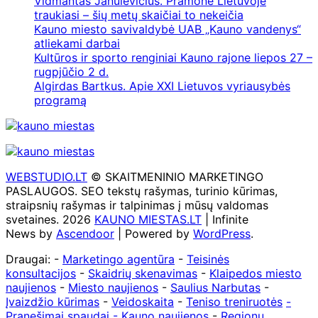
Vidmantas Janulevičius. Pramonė Lietuvoje
traukiasi – šių metų skaičiai to nekeičia
Kauno miesto savivaldybė UAB „Kauno vandenys“
atliekami darbai
Kultūros ir sporto renginiai Kauno rajone liepos 27 –
rugpjūčio 2 d.
Algirdas Bartkus. Apie XXI Lietuvos vyriausybės
programą
WEBSTUDIO.LT
© SKAITMENINIO MARKETINGO
PASLAUGOS. SEO tekstų rašymas, turinio kūrimas,
straipsnių rašymas ir talpinimas į mūsų valdomas
svetaines. 2026
KAUNO MIESTAS.LT
| Infinite
News by
Ascendoor
| Powered by
WordPress
.
Draugai: -
Marketingo agentūra
-
Teisinės
konsultacijos
-
Skaidrių skenavimas
-
Klaipedos miesto
naujienos
-
Miesto naujienos
-
Saulius Narbutas
-
Įvaizdžio kūrimas
-
Veidoskaita
-
Teniso treniruotės
-
Pranešimai spaudai -
Kauno naujienos
-
Regionų