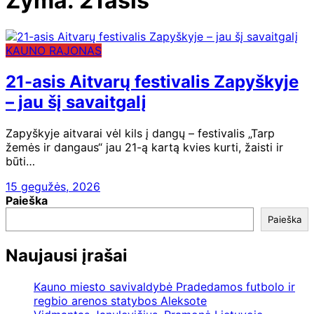
Žyma:
21asis
KAUNO RAJONAS
21-asis Aitvarų festivalis Zapyškyje
– jau šį savaitgalį
Zapyškyje aitvarai vėl kils į dangų – festivalis „Tarp
žemės ir dangaus“ jau 21-ą kartą kvies kurti, žaisti ir
būti…
15 gegužės, 2026
Paieška
Paieška
Naujausi įrašai
Kauno miesto savivaldybė Pradedamos futbolo ir
regbio arenos statybos Aleksote