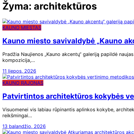
Žyma:
architektūros
KAUNO MIESTAS
Kauno miesto savivaldybė „Kauno akce
Pradžia Naujienos „Kauno akcentų“ galeriją papildė naujas
kompozicija,…
11 liepos, 2026
KAUNO RAJONAS
Patvirtintos architektūros kokybės v
Visuomenei vis labiau rūpinantis aplinkos kokybe, archite
reikšmingai…
13 balandžio, 2026