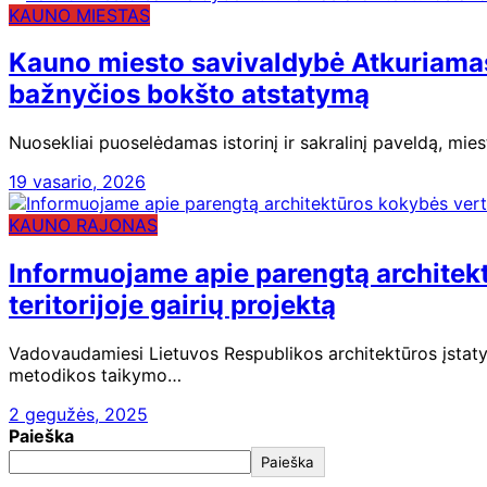
KAUNO MIESTAS
Kauno miesto savivaldybė Atkuriamas
bažnyčios bokšto atstatymą
Nuosekliai puoselėdamas istorinį ir sakralinį paveldą, m
19 vasario, 2026
KAUNO RAJONAS
Informuojame apie parengtą architek
teritorijoje gairių projektą
Vadovaudamiesi Lietuvos Respublikos architektūros įstaty
metodikos taikymo…
2 gegužės, 2025
Paieška
Paieška