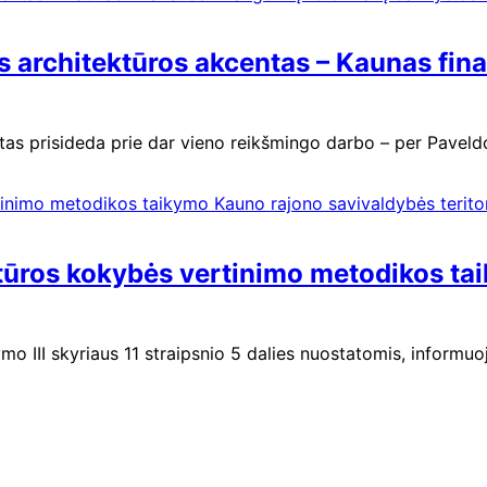
 architektūros akcentas – Kaunas fin
iestas prisideda prie dar vieno reikšmingo darbo – per Pav
tūros kokybės vertinimo metodikos ta
mo III skyriaus 11 straipsnio 5 dalies nuostatomis, inform