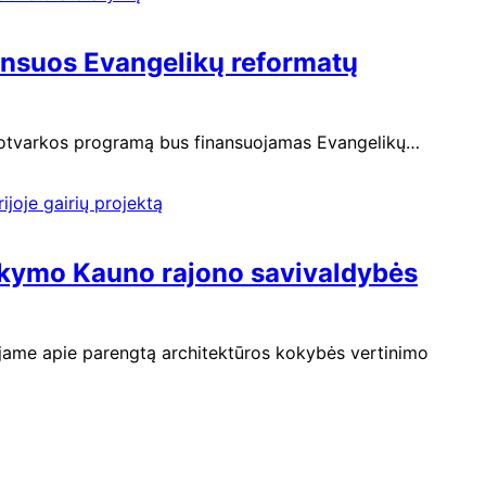
ansuos Evangelikų reformatų
eldotvarkos programą bus finansuojamas Evangelikų…
ikymo Kauno rajono savivaldybės
uojame apie parengtą architektūros kokybės vertinimo