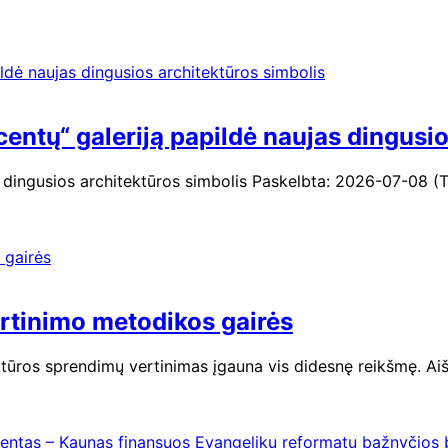
ntų“ galeriją papildė naujas dingusio
 dingusios architektūros simbolis Paskelbta: 2026-07-08 (Tr
ertinimo metodikos gairės
ktūros sprendimų vertinimas įgauna vis didesnę reikšmę. Aiš