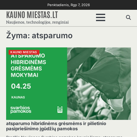
Skip
Penktadienis, Rgp 7, 2026
to
KAUNO MIESTAS.LT
content
Naujienos, technologijos, renginiai
Žyma:
atsparumo
KAUNO MIESTAS
atsparumo hibridinėms grėsmėms ir pilietinio
pasipriešinimo įgūdžių pamokos