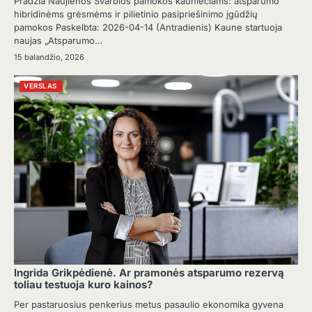
Pradžia Naujienos Svarbios pamokos kauniečiams: atsparumo
hibridinėms grėsmėms ir pilietinio pasipriešinimo įgūdžių
pamokos Paskelbta: 2026-04-14 (Antradienis) Kaune startuoja
naujas „Atsparumo…
15 balandžio, 2026
VERSLAS
Ingrida Grikpėdienė. Ar pramonės atsparumo rezervą
toliau testuoja kuro kainos?
Per pastaruosius penkerius metus pasaulio ekonomika gyvena