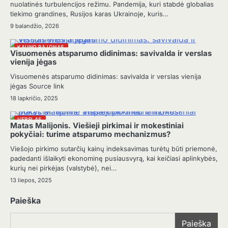
nuolatinės turbulencijos režimu. Pandemija, kuri stabdė globalias
tiekimo grandines, Rusijos karas Ukrainoje, kuris…
9 balandžio, 2026
KAUNO RAJONAS
Visuomenės atsparumo didinimas: savivalda ir verslas
vienija jėgas
Visuomenės atsparumo didinimas: savivalda ir verslas vienija
jėgas Source link
18 lapkričio, 2025
VERSLAS
Matas Malijonis. Viešieji pirkimai ir mokestiniai
pokyčiai: turime atsparumo mechanizmus?
Viešojo pirkimo sutarčių kainų indeksavimas turėtų būti priemonė,
padedanti išlaikyti ekonominę pusiausvyrą, kai keičiasi aplinkybės,
kurių nei pirkėjas (valstybė), nei…
13 liepos, 2025
Paieška
Paieška