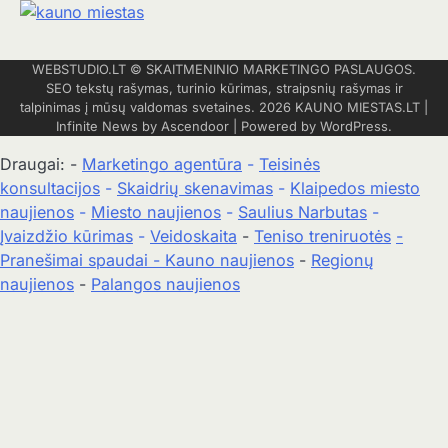
WEBSTUDIO.LT
© SKAITMENINIO MARKETINGO PASLAUGOS.
SEO tekstų rašymas, turinio kūrimas, straipsnių rašymas ir
talpinimas į mūsų valdomas svetaines. 2026
KAUNO MIESTAS.LT
|
Infinite News by
Ascendoor
| Powered by
WordPress
.
Draugai: -
Marketingo agentūra
-
Teisinės
konsultacijos
-
Skaidrių skenavimas
-
Klaipedos miesto
naujienos
-
Miesto naujienos
-
Saulius Narbutas
-
Įvaizdžio kūrimas
-
Veidoskaita
-
Teniso treniruotės
-
Pranešimai spaudai -
Kauno naujienos
-
Regionų
naujienos
-
Palangos naujienos