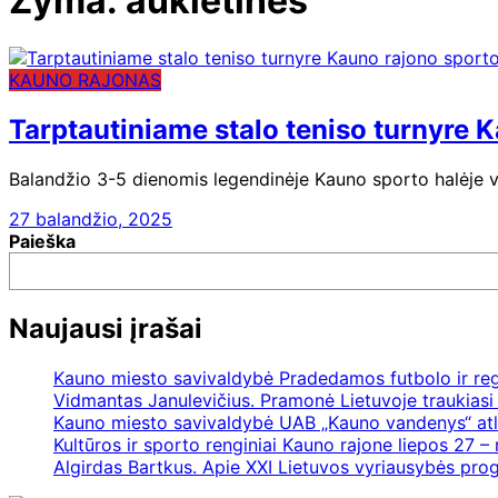
Žyma:
auklėtinės
KAUNO RAJONAS
Tarptautiniame stalo teniso turnyre 
Balandžio 3-5 dienomis legendinėje Kauno sporto halėje vy
27 balandžio, 2025
Paieška
Naujausi įrašai
Kauno miesto savivaldybė Pradedamos futbolo ir re
Vidmantas Janulevičius. Pramonė Lietuvoje traukiasi 
Kauno miesto savivaldybė UAB „Kauno vandenys“ atl
Kultūros ir sporto renginiai Kauno rajone liepos 27 – 
Algirdas Bartkus. Apie XXI Lietuvos vyriausybės pr