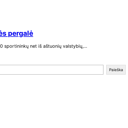
ės pergalė
 sportininkų net iš aštuonių valstybių,…
Paieška