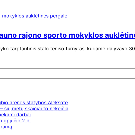
Kauno rajono sporto mokyklos auklėtin
ko tarptautinis stalo teniso turnyras, kuriame dalyvavo 300
gbio arenos statybos Aleksote
– šių metų skaičiai to nekeičia
iekami darbai
rugpjūčio 2 d.
ogramą