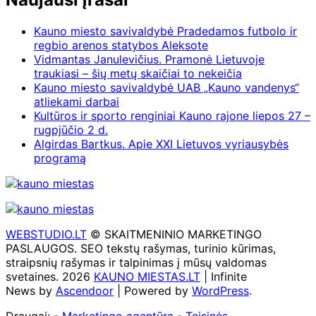
Kauno miesto savivaldybė Pradedamos futbolo ir
regbio arenos statybos Aleksote
Vidmantas Janulevičius. Pramonė Lietuvoje
traukiasi – šių metų skaičiai to nekeičia
Kauno miesto savivaldybė UAB „Kauno vandenys“
atliekami darbai
Kultūros ir sporto renginiai Kauno rajone liepos 27 –
rugpjūčio 2 d.
Algirdas Bartkus. Apie XXI Lietuvos vyriausybės
programą
WEBSTUDIO.LT
© SKAITMENINIO MARKETINGO
PASLAUGOS. SEO tekstų rašymas, turinio kūrimas,
straipsnių rašymas ir talpinimas į mūsų valdomas
svetaines. 2026
KAUNO MIESTAS.LT
| Infinite
News by
Ascendoor
| Powered by
WordPress
.
Draugai: -
Marketingo agentūra
-
Teisinės