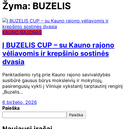
Žyma:
BUZELIS
KAUNO RAJONAS
Į BUZELIS CUP – su Kauno rajono
vėliavomis ir krepšinio sostinės
dvasia
Penktadienio rytą prie Kauno rajono savivaldybės
susibūrė gausus būrys moksleivių ir mokytojų,
pasirengusių vykti į Vilniuje vykstantį tarptautinį renginį
„Buzelis…
6 birželio, 2026
Paieška
Paieška
Naujausi įrašai