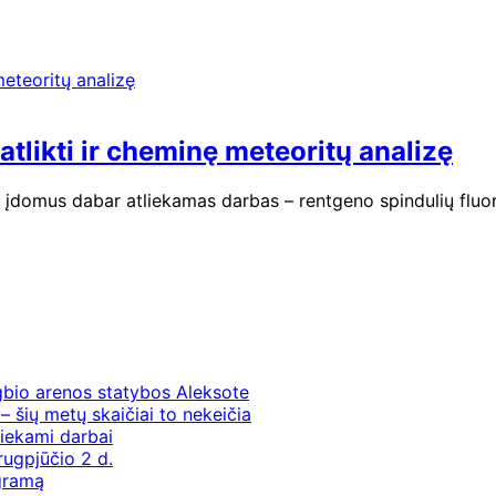
atlikti ir cheminę meteoritų analizę
č įdomus dabar atliekamas darbas – rentgeno spindulių fluo
gbio arenos statybos Aleksote
– šių metų skaičiai to nekeičia
iekami darbai
rugpjūčio 2 d.
ogramą