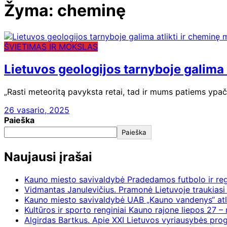
Žyma:
cheminę
ŠVIETIMAS IR MOKSLAS
Lietuvos geologijos tarnyboje galima 
„Rasti meteoritą pavyksta retai, tad ir mums patiems ypa
26 vasario, 2025
Paieška
Paieška
Naujausi įrašai
Kauno miesto savivaldybė Pradedamos futbolo ir re
Vidmantas Janulevičius. Pramonė Lietuvoje traukiasi 
Kauno miesto savivaldybė UAB „Kauno vandenys“ atl
Kultūros ir sporto renginiai Kauno rajone liepos 27 – 
Algirdas Bartkus. Apie XXI Lietuvos vyriausybės pr