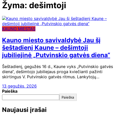
Žyma:
dešimtoji
KAUNO MIESTAS
Kauno miesto savivaldybė Jau šį
šeštadienį Kaune – dešimtoji
jubiliejinė „Putvinskio gatvės diena“
Šeštadienį, gegužės 16 d., Kaune vyks „Putvinskio gatvės
diena“, dešimtojo jubiliejaus proga kviečianti pažinti
skirtingus V. Putvinskio gatvės ritmus. Lankytojų…
13 gegužės, 2026
Paieška
Paieška
Naujausi įrašai