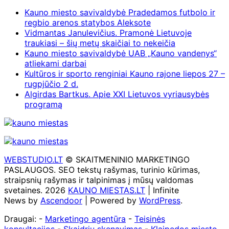
Kauno miesto savivaldybė Pradedamos futbolo ir
regbio arenos statybos Aleksote
Vidmantas Janulevičius. Pramonė Lietuvoje
traukiasi – šių metų skaičiai to nekeičia
Kauno miesto savivaldybė UAB „Kauno vandenys“
atliekami darbai
Kultūros ir sporto renginiai Kauno rajone liepos 27 –
rugpjūčio 2 d.
Algirdas Bartkus. Apie XXI Lietuvos vyriausybės
programą
WEBSTUDIO.LT
© SKAITMENINIO MARKETINGO
PASLAUGOS. SEO tekstų rašymas, turinio kūrimas,
straipsnių rašymas ir talpinimas į mūsų valdomas
svetaines. 2026
KAUNO MIESTAS.LT
| Infinite
News by
Ascendoor
| Powered by
WordPress
.
Draugai: -
Marketingo agentūra
-
Teisinės
konsultacijos
-
Skaidrių skenavimas
-
Klaipedos miesto