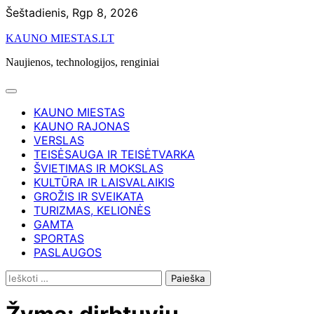
Skip
Šeštadienis, Rgp 8, 2026
to
KAUNO MIESTAS.LT
content
Naujienos, technologijos, renginiai
KAUNO MIESTAS
KAUNO RAJONAS
VERSLAS
TEISĖSAUGA IR TEISĖTVARKA
ŠVIETIMAS IR MOKSLAS
KULTŪRA IR LAISVALAIKIS
GROŽIS IR SVEIKATA
TURIZMAS, KELIONĖS
GAMTA
SPORTAS
PASLAUGOS
Ieškoti: