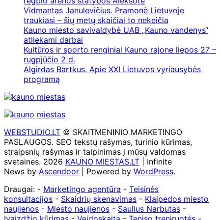
regbio arenos statybos Aleksote
Vidmantas Janulevičius. Pramonė Lietuvoje
traukiasi – šių metų skaičiai to nekeičia
Kauno miesto savivaldybė UAB „Kauno vandenys“
atliekami darbai
Kultūros ir sporto renginiai Kauno rajone liepos 27 –
rugpjūčio 2 d.
Algirdas Bartkus. Apie XXI Lietuvos vyriausybės
programą
WEBSTUDIO.LT
© SKAITMENINIO MARKETINGO
PASLAUGOS. SEO tekstų rašymas, turinio kūrimas,
straipsnių rašymas ir talpinimas į mūsų valdomas
svetaines. 2026
KAUNO MIESTAS.LT
| Infinite
News by
Ascendoor
| Powered by
WordPress
.
Draugai: -
Marketingo agentūra
-
Teisinės
konsultacijos
-
Skaidrių skenavimas
-
Klaipedos miesto
naujienos
-
Miesto naujienos
-
Saulius Narbutas
-
Įvaizdžio kūrimas
-
Veidoskaita
-
Teniso treniruotės
-