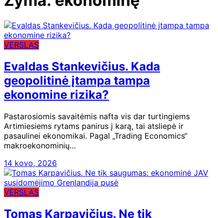
Žyma:
ekonominę
VERSLAS
Evaldas Stankevičius. Kada
geopolitinė įtampa tampa
ekonomine rizika?
Pastarosiomis savaitėmis nafta vis dar turtingiems
Artimiesiems rytams panirus į karą, tai atsliepė ir
pasaulinei ekonomikai. Pagal „Trading Economics“
makroekonominių…
14 kovo, 2026
VERSLAS
Tomas Karpavičius. Ne tik