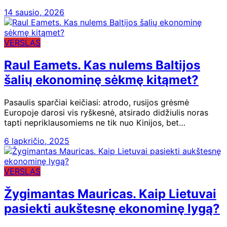
14 sausio, 2026
VERSLAS
Raul Eamets. Kas nulems Baltijos
šalių ekonominę sėkmę kitąmet?
Pasaulis sparčiai keičiasi: atrodo, rusijos grėsmė
Europoje darosi vis ryškesnė, atsirado didžiulis noras
tapti nepriklausomiems ne tik nuo Kinijos, bet…
6 lapkričio, 2025
VERSLAS
Žygimantas Mauricas. Kaip Lietuvai
pasiekti aukštesnę ekonominę lygą?