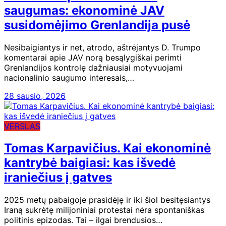
saugumas: ekonominė JAV
susidomėjimo Grenlandija pusė
Nesibaigiantys ir net, atrodo, aštrėjantys D. Trumpo
komentarai apie JAV norą besąlygiškai perimti
Grenlandijos kontrolę dažniausiai motyvuojami
nacionalinio saugumo interesais,…
28 sausio, 2026
VERSLAS
Tomas Karpavičius. Kai ekonominė
kantrybė baigiasi: kas išvedė
iraniečius į gatves
2025 metų pabaigoje prasidėję ir iki šiol besitęsiantys
Iraną sukrėtę milijoniniai protestai nėra spontaniškas
politinis epizodas. Tai – ilgai brendusios…