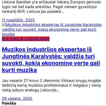
Lietuva šiandien yra arčiausiai Vakarų Europos gerovės
lygio nei bet kada anksčiau. Pagal vienam gyventojui
tenkantį BVP, Lietuva jau pasiekė…
11 rugpjūčio, 2025
KULTŪRA IR LAISVALAIKIS
Muzikos industrijos ekspertas iš
Jungtinės Karalystės: valdžia turi
suvokti, kokią ekonominę vertę gali
kurti muzika
Jau vasario 27-kovo 2 dienomis Vilniaus knygų mugėje
dešimtą kartą muzikos profesionalus ir mėgėjus į vieną
vietą suburs analogų Lietuvoje…
26 vasario, 2025
Paieška