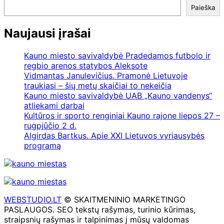
Paieška
Naujausi įrašai
Kauno miesto savivaldybė Pradedamos futbolo ir
regbio arenos statybos Aleksote
Vidmantas Janulevičius. Pramonė Lietuvoje
traukiasi – šių metų skaičiai to nekeičia
Kauno miesto savivaldybė UAB „Kauno vandenys“
atliekami darbai
Kultūros ir sporto renginiai Kauno rajone liepos 27 –
rugpjūčio 2 d.
Algirdas Bartkus. Apie XXI Lietuvos vyriausybės
programą
WEBSTUDIO.LT
© SKAITMENINIO MARKETINGO
PASLAUGOS. SEO tekstų rašymas, turinio kūrimas,
straipsnių rašymas ir talpinimas į mūsų valdomas