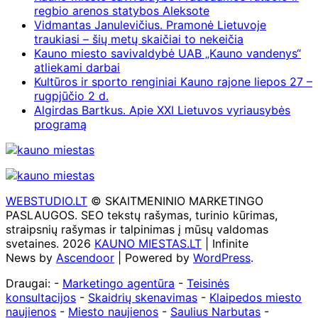
regbio arenos statybos Aleksote
Vidmantas Janulevičius. Pramonė Lietuvoje
traukiasi – šių metų skaičiai to nekeičia
Kauno miesto savivaldybė UAB „Kauno vandenys“
atliekami darbai
Kultūros ir sporto renginiai Kauno rajone liepos 27 –
rugpjūčio 2 d.
Algirdas Bartkus. Apie XXI Lietuvos vyriausybės
programą
WEBSTUDIO.LT
© SKAITMENINIO MARKETINGO
PASLAUGOS. SEO tekstų rašymas, turinio kūrimas,
straipsnių rašymas ir talpinimas į mūsų valdomas
svetaines. 2026
KAUNO MIESTAS.LT
| Infinite
News by
Ascendoor
| Powered by
WordPress
.
Draugai: -
Marketingo agentūra
-
Teisinės
konsultacijos
-
Skaidrių skenavimas
-
Klaipedos miesto
naujienos
-
Miesto naujienos
-
Saulius Narbutas
-