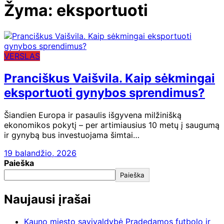
Žyma:
eksportuoti
VERSLAS
Pranciškus Vaišvila. Kaip sėkmingai
eksportuoti gynybos sprendimus?
Šiandien Europa ir pasaulis išgyvena milžinišką
ekonomikos pokytį – per artimiausius 10 metų į saugumą
ir gynybą bus investuojama šimtai…
19 balandžio, 2026
Paieška
Paieška
Naujausi įrašai
Kauno miesto savivaldybė Pradedamos futbolo ir