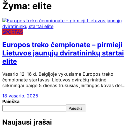
Žyma:
elite
SPORTAS
Europos treko čempionate – pirmieji
Lietuvos jaunųjų dviratininkų startai
elite
Vasario 12–16 d. Belgijoje vykusiame Europos treko
čempionate startavusi Lietuvos dviračių rinktinė
sėkmingai baigė 5 dienas trukusias įnirtingas kovas dėl…
18 vasario, 2025
Paieška
Paieška
Naujausi įrašai