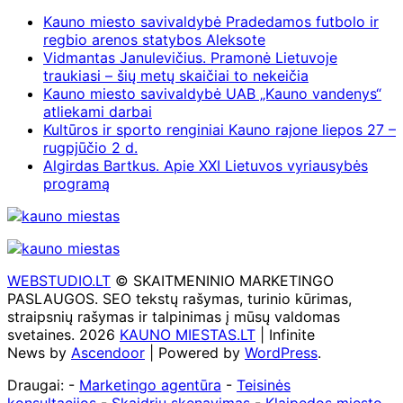
Kauno miesto savivaldybė Pradedamos futbolo ir
regbio arenos statybos Aleksote
Vidmantas Janulevičius. Pramonė Lietuvoje
traukiasi – šių metų skaičiai to nekeičia
Kauno miesto savivaldybė UAB „Kauno vandenys“
atliekami darbai
Kultūros ir sporto renginiai Kauno rajone liepos 27 –
rugpjūčio 2 d.
Algirdas Bartkus. Apie XXI Lietuvos vyriausybės
programą
WEBSTUDIO.LT
© SKAITMENINIO MARKETINGO
PASLAUGOS. SEO tekstų rašymas, turinio kūrimas,
straipsnių rašymas ir talpinimas į mūsų valdomas
svetaines. 2026
KAUNO MIESTAS.LT
| Infinite
News by
Ascendoor
| Powered by
WordPress
.
Draugai: -
Marketingo agentūra
-
Teisinės
konsultacijos
-
Skaidrių skenavimas
-
Klaipedos miesto