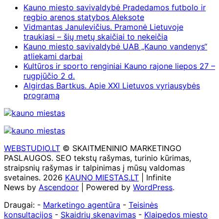
Kauno miesto savivaldybė Pradedamos futbolo ir
regbio arenos statybos Aleksote
Vidmantas Janulevičius. Pramonė Lietuvoje
traukiasi – šių metų skaičiai to nekeičia
Kauno miesto savivaldybė UAB „Kauno vandenys“
atliekami darbai
Kultūros ir sporto renginiai Kauno rajone liepos 27 –
rugpjūčio 2 d.
Algirdas Bartkus. Apie XXI Lietuvos vyriausybės
programą
WEBSTUDIO.LT
© SKAITMENINIO MARKETINGO
PASLAUGOS. SEO tekstų rašymas, turinio kūrimas,
straipsnių rašymas ir talpinimas į mūsų valdomas
svetaines. 2026
KAUNO MIESTAS.LT
| Infinite
News by
Ascendoor
| Powered by
WordPress
.
Draugai: -
Marketingo agentūra
-
Teisinės
konsultacijos
-
Skaidrių skenavimas
-
Klaipedos miesto