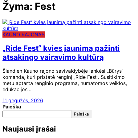
Žyma:
Fest
KAUNO RAJONAS
„Ride Fest“ kvies jaunimą pažinti
atsakingo vairavimo kultūrą
Šiandien Kauno rajono savivaldybėje lankėsi „Būrys“
komanda, kuri pristatė renginį „Ride Fest“. Susitikimo
metu aptarta renginio programa, numatomos veiklos,
edukacijos…
11 gegužės, 2026
Paieška
Paieška
Naujausi įrašai