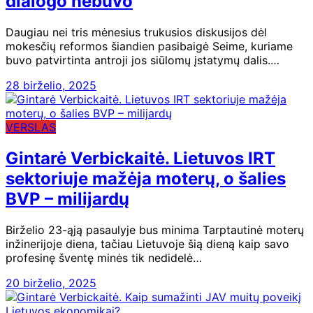
dialogo nebuvo
Daugiau nei tris mėnesius trukusios diskusijos dėl
mokesčių reformos šiandien pasibaigė Seime, kuriame
buvo patvirtinta antroji jos siūlomų įstatymų dalis.…
28 birželio, 2025
VERSLAS
Gintarė Verbickaitė. Lietuvos IRT
sektoriuje mažėja moterų, o šalies
BVP – milijardų
Birželio 23-ąją pasaulyje bus minima Tarptautinė moterų
inžinerijoje diena, tačiau Lietuvoje šią dieną kaip savo
profesinę šventę minės tik nedidelė…
20 birželio, 2025