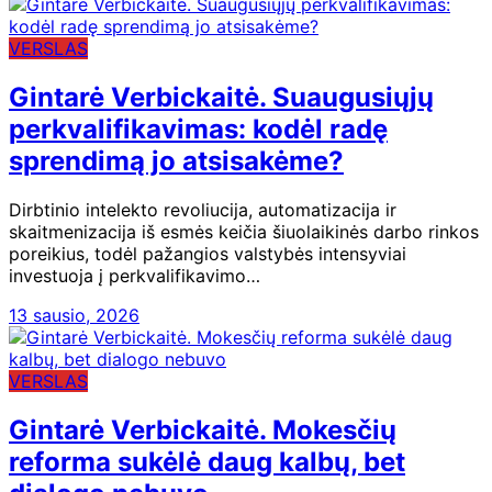
VERSLAS
Gintarė Verbickaitė. Suaugusiųjų
perkvalifikavimas: kodėl radę
sprendimą jo atsisakėme?
Dirbtinio intelekto revoliucija, automatizacija ir
skaitmenizacija iš esmės keičia šiuolaikinės darbo rinkos
poreikius, todėl pažangios valstybės intensyviai
investuoja į perkvalifikavimo…
13 sausio, 2026
VERSLAS
Gintarė Verbickaitė. Mokesčių
reforma sukėlė daug kalbų, bet