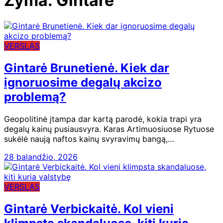
Žyma:
Gintarė
VERSLAS
Gintarė Brunetienė. Kiek dar
ignoruosime degalų akcizo
problemą?
Geopolitinė įtampa dar kartą parodė, kokia trapi yra
degalų kainų pusiausvyra. Karas Artimuosiuose Rytuose
sukėlė naują naftos kainų svyravimų bangą,…
28 balandžio, 2026
VERSLAS
Gintarė Verbickaitė. Kol vieni