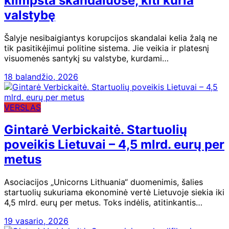
klimpsta skandaluose, kiti kuria
valstybę
Šalyje nesibaigiantys korupcijos skandalai kelia žalą ne
tik pasitikėjimui politine sistema. Jie veikia ir platesnį
visuomenės santykį su valstybe, kurdami…
18 balandžio, 2026
VERSLAS
Gintarė Verbickaitė. Startuolių
poveikis Lietuvai – 4,5 mlrd. eurų per
metus
Asociacijos „Unicorns Lithuania“ duomenimis, šalies
startuolių sukuriama ekonominė vertė Lietuvoje siekia iki
4,5 mlrd. eurų per metus. Toks indėlis, atitinkantis…
19 vasario, 2026