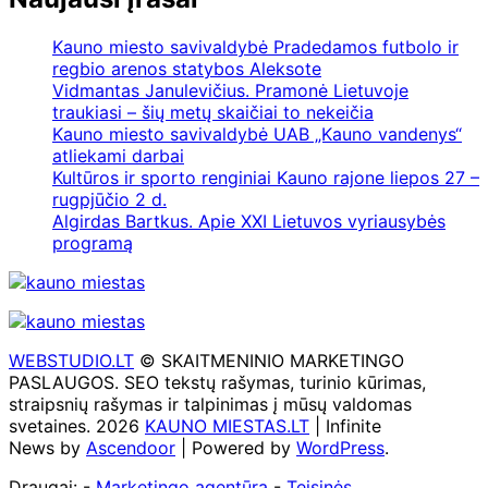
Kauno miesto savivaldybė Pradedamos futbolo ir
regbio arenos statybos Aleksote
Vidmantas Janulevičius. Pramonė Lietuvoje
traukiasi – šių metų skaičiai to nekeičia
Kauno miesto savivaldybė UAB „Kauno vandenys“
atliekami darbai
Kultūros ir sporto renginiai Kauno rajone liepos 27 –
rugpjūčio 2 d.
Algirdas Bartkus. Apie XXI Lietuvos vyriausybės
programą
WEBSTUDIO.LT
© SKAITMENINIO MARKETINGO
PASLAUGOS. SEO tekstų rašymas, turinio kūrimas,
straipsnių rašymas ir talpinimas į mūsų valdomas
svetaines. 2026
KAUNO MIESTAS.LT
| Infinite
News by
Ascendoor
| Powered by
WordPress
.
Draugai: -
Marketingo agentūra
-
Teisinės