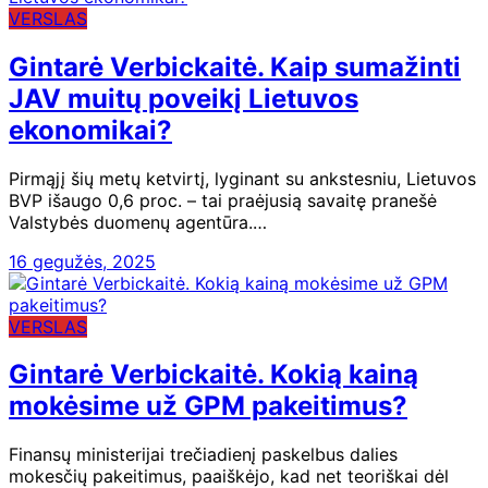
VERSLAS
Gintarė Verbickaitė. Kaip sumažinti
JAV muitų poveikį Lietuvos
ekonomikai?
Pirmąjį šių metų ketvirtį, lyginant su ankstesniu, Lietuvos
BVP išaugo 0,6 proc. – tai praėjusią savaitę pranešė
Valstybės duomenų agentūra.…
16 gegužės, 2025
VERSLAS
Gintarė Verbickaitė. Kokią kainą
mokėsime už GPM pakeitimus?
Finansų ministerijai trečiadienį paskelbus dalies
mokesčių pakeitimus, paaiškėjo, kad net teoriškai dėl