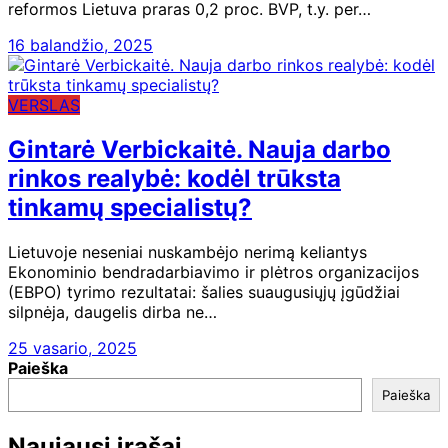
reformos Lietuva praras 0,2 proc. BVP, t.y. per…
16 balandžio, 2025
VERSLAS
Gintarė Verbickaitė. Nauja darbo
rinkos realybė: kodėl trūksta
tinkamų specialistų?
Lietuvoje neseniai nuskambėjo nerimą keliantys
Ekonominio bendradarbiavimo ir plėtros organizacijos
(EBPO) tyrimo rezultatai: šalies suaugusiųjų įgūdžiai
silpnėja, daugelis dirba ne…
25 vasario, 2025
Paieška
Paieška
Naujausi įrašai