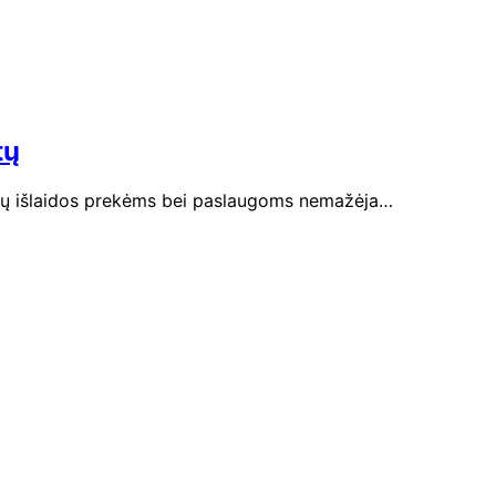
tų
ojų išlaidos prekėms bei paslaugoms nemažėja…