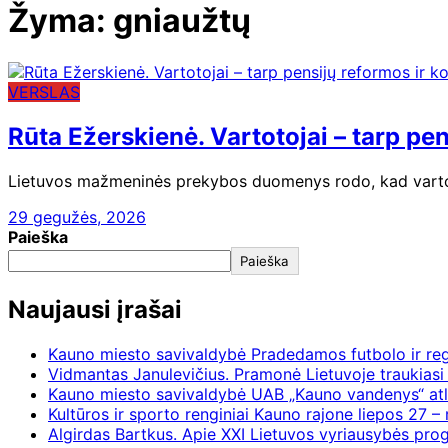
Žyma:
gniaužtų
VERSLAS
Rūta Ežerskienė. Vartotojai – tarp pen
Lietuvos mažmeninės prekybos duomenys rodo, kad vartoj
29 gegužės, 2026
Paieška
Paieška
Naujausi įrašai
Kauno miesto savivaldybė Pradedamos futbolo ir re
Vidmantas Janulevičius. Pramonė Lietuvoje traukiasi 
Kauno miesto savivaldybė UAB „Kauno vandenys“ atl
Kultūros ir sporto renginiai Kauno rajone liepos 27 – 
Algirdas Bartkus. Apie XXI Lietuvos vyriausybės pr