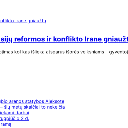
sijų reformos ir konflikto Irane gniauž
imas kol kas išlieka atsparus išorės veiksniams – gyvent
gbio arenos statybos Aleksote
– šių metų skaičiai to nekeičia
iekami darbai
rugpjūčio 2 d.
ogramą