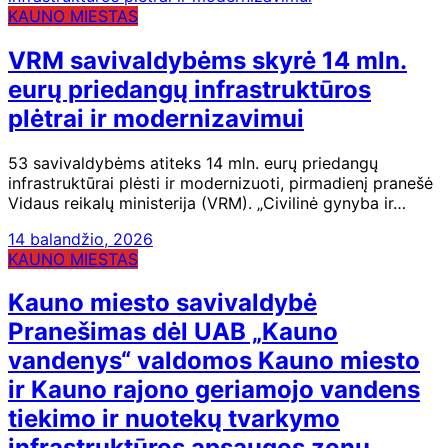
KAUNO MIESTAS
VRM savivaldybėms skyrė 14 mln.
eurų priedangų infrastruktūros
plėtrai ir modernizavimui
53 savivaldybėms atiteks 14 mln. eurų priedangų
infrastruktūrai plėsti ir modernizuoti, pirmadienį pranešė
Vidaus reikalų ministerija (VRM). „Civilinė gynyba ir…
14 balandžio, 2026
KAUNO MIESTAS
Kauno miesto savivaldybė
Pranešimas dėl UAB „Kauno
vandenys“ valdomos Kauno miesto
ir Kauno rajono geriamojo vandens
tiekimo ir nuotekų tvarkymo
infrastruktūros apsaugos zonų