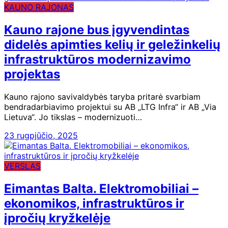
KAUNO RAJONAS
Kauno rajone bus įgyvendintas
didelės apimties kelių ir geležinkelių
infrastruktūros modernizavimo
projektas
Kauno rajono savivaldybės taryba pritarė svarbiam
bendradarbiavimo projektui su AB „LTG Infra“ ir AB „Via
Lietuva“. Jo tikslas – modernizuoti…
23 rugpjūčio, 2025
VERSLAS
Eimantas Balta. Elektromobiliai –
ekonomikos, infrastruktūros ir
įpročių kryžkelėje