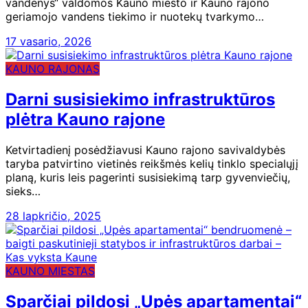
vandenys“ valdomos Kauno miesto ir Kauno rajono
geriamojo vandens tiekimo ir nuotekų tvarkymo…
17 vasario, 2026
KAUNO RAJONAS
Darni susisiekimo infrastruktūros
plėtra Kauno rajone
Ketvirtadienį posėdžiavusi Kauno rajono savivaldybės
taryba patvirtino vietinės reikšmės kelių tinklo specialųjį
planą, kuris leis pagerinti susisiekimą tarp gyvenviečių,
sieks…
28 lapkričio, 2025
KAUNO MIESTAS
Sparčiai pildosi „Upės apartamentai“