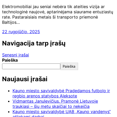
Elektromobiliai jau seniai nebėra tik ateities vizija ar
technologinė naujovė, aptarinėjama siaurame entuziastų
rate. Pastaraisiais metais ši transporto priemonė
Baltijos…
22 rugpjūčio, 2025
Navigacija tarp įrašų
Senesni įrašai
Paieška
Paieška
Naujausi įrašai
Kauno miesto savivaldybė Pradedamos futbolo ir
regbio arenos statybos Aleksote
Vidmantas Janulevičius. Pramonė Lietuvoje
traukiasi – šių metų skaičiai to nekeičia
Kauno miesto savivaldybė UAB „Kauno vandenys“
atliekami darbai