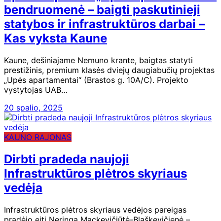
bendruomenė – baigti paskutinieji
statybos ir infrastruktūros darbai –
Kas vyksta Kaune
Kaune, dešiniajame Nemuno krante, baigtas statyti
prestižinis, premium klasės dviejų daugiabučių projektas
„Upės apartamentai“ (Brastos g. 10A/C). Projekto
vystytojas UAB…
20 spalio, 2025
KAUNO RAJONAS
Dirbti pradeda naujoji
Infrastruktūros plėtros skyriaus
vedėja
Infrastruktūros plėtros skyriaus vedėjos pareigas
pradėjo eiti Neringa Mackevičiūtė-Blaškevičienė –