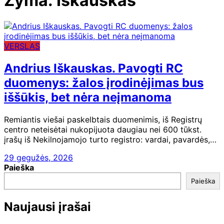
Žyma:
Iškauskas
VERSLAS
Andrius Iškauskas. Pavogti RC
duomenys: žalos įrodinėjimas bus
iššūkis, bet nėra neįmanoma
Remiantis viešai paskelbtais duomenimis, iš Registrų
centro neteisėtai nukopijuota daugiau nei 600 tūkst.
įrašų iš Nekilnojamojo turto registro: vardai, pavardės,…
29 gegužės, 2026
Paieška
Paieška
Naujausi įrašai