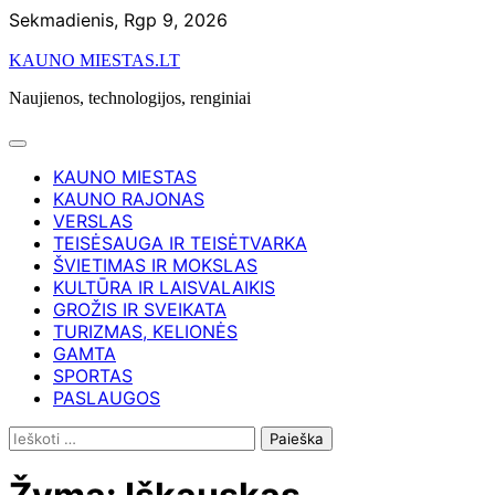
Skip
Sekmadienis, Rgp 9, 2026
to
KAUNO MIESTAS.LT
content
Naujienos, technologijos, renginiai
KAUNO MIESTAS
KAUNO RAJONAS
VERSLAS
TEISĖSAUGA IR TEISĖTVARKA
ŠVIETIMAS IR MOKSLAS
KULTŪRA IR LAISVALAIKIS
GROŽIS IR SVEIKATA
TURIZMAS, KELIONĖS
GAMTA
SPORTAS
PASLAUGOS
Ieškoti: