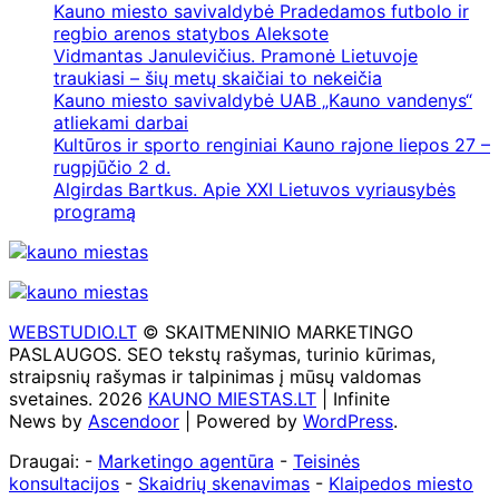
Kauno miesto savivaldybė Pradedamos futbolo ir
regbio arenos statybos Aleksote
Vidmantas Janulevičius. Pramonė Lietuvoje
traukiasi – šių metų skaičiai to nekeičia
Kauno miesto savivaldybė UAB „Kauno vandenys“
atliekami darbai
Kultūros ir sporto renginiai Kauno rajone liepos 27 –
rugpjūčio 2 d.
Algirdas Bartkus. Apie XXI Lietuvos vyriausybės
programą
WEBSTUDIO.LT
© SKAITMENINIO MARKETINGO
PASLAUGOS. SEO tekstų rašymas, turinio kūrimas,
straipsnių rašymas ir talpinimas į mūsų valdomas
svetaines. 2026
KAUNO MIESTAS.LT
| Infinite
News by
Ascendoor
| Powered by
WordPress
.
Draugai: -
Marketingo agentūra
-
Teisinės
konsultacijos
-
Skaidrių skenavimas
-
Klaipedos miesto