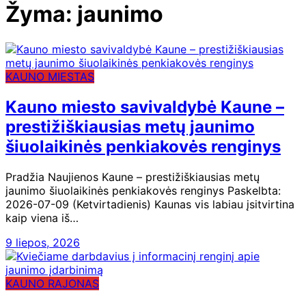
Žyma:
jaunimo
KAUNO MIESTAS
Kauno miesto savivaldybė Kaune –
prestižiškiausias metų jaunimo
šiuolaikinės penkiakovės renginys
Pradžia Naujienos Kaune – prestižiškiausias metų
jaunimo šiuolaikinės penkiakovės renginys Paskelbta:
2026-07-09 (Ketvirtadienis) Kaunas vis labiau įsitvirtina
kaip viena iš…
9 liepos, 2026
KAUNO RAJONAS