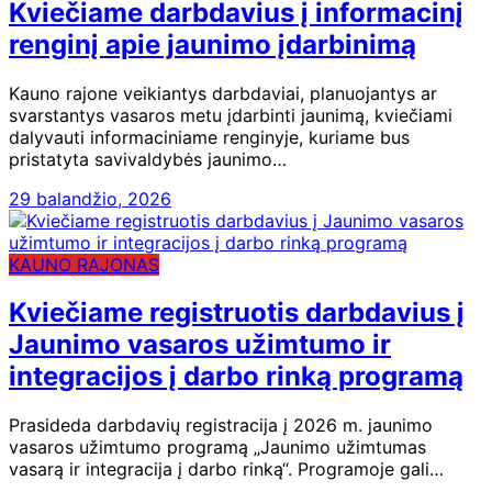
Kviečiame darbdavius į informacinį
renginį apie jaunimo įdarbinimą
Kauno rajone veikiantys darbdaviai, planuojantys ar
svarstantys vasaros metu įdarbinti jaunimą, kviečiami
dalyvauti informaciniame renginyje, kuriame bus
pristatyta savivaldybės jaunimo…
29 balandžio, 2026
KAUNO RAJONAS
Kviečiame registruotis darbdavius į
Jaunimo vasaros užimtumo ir
integracijos į darbo rinką programą
Prasideda darbdavių registracija į 2026 m. jaunimo
vasaros užimtumo programą „Jaunimo užimtumas
vasarą ir integracija į darbo rinką“. Programoje gali…