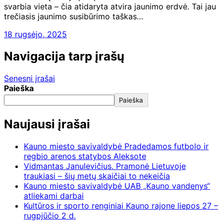
svarbia vieta – čia atidaryta atvira jaunimo erdvė. Tai jau
trečiasis jaunimo susibūrimo taškas…
18 rugsėjo, 2025
Navigacija tarp įrašų
Senesni įrašai
Paieška
Paieška
Naujausi įrašai
Kauno miesto savivaldybė Pradedamos futbolo ir
regbio arenos statybos Aleksote
Vidmantas Janulevičius. Pramonė Lietuvoje
traukiasi – šių metų skaičiai to nekeičia
Kauno miesto savivaldybė UAB „Kauno vandenys“
atliekami darbai
Kultūros ir sporto renginiai Kauno rajone liepos 27 –
rugpjūčio 2 d.