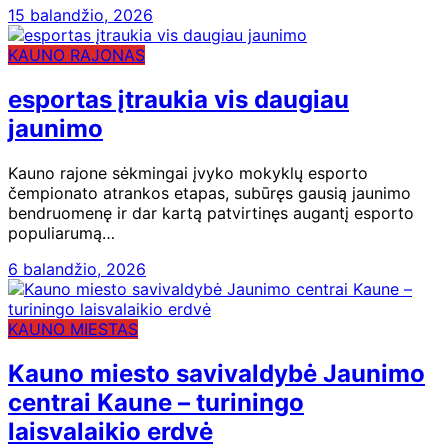
15 balandžio, 2026
KAUNO RAJONAS
esportas įtraukia vis daugiau
jaunimo
Kauno rajone sėkmingai įvyko mokyklų esporto
čempionato atrankos etapas, subūręs gausią jaunimo
bendruomenę ir dar kartą patvirtinęs augantį esporto
populiarumą…
6 balandžio, 2026
KAUNO MIESTAS
Kauno miesto savivaldybė Jaunimo
centrai Kaune – turiningo
laisvalaikio erdvė