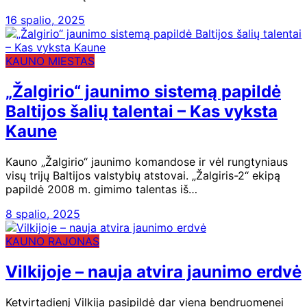
16 spalio, 2025
KAUNO MIESTAS
„Žalgirio“ jaunimo sistemą papildė
Baltijos šalių talentai – Kas vyksta
Kaune
Kauno „Žalgirio“ jaunimo komandose ir vėl rungtyniaus
visų trijų Baltijos valstybių atstovai. „Žalgiris-2“ ekipą
papildė 2008 m. gimimo talentas iš…
8 spalio, 2025
KAUNO RAJONAS
Vilkijoje – nauja atvira jaunimo erdvė
Ketvirtadienį Vilkija pasipildė dar viena bendruomenei