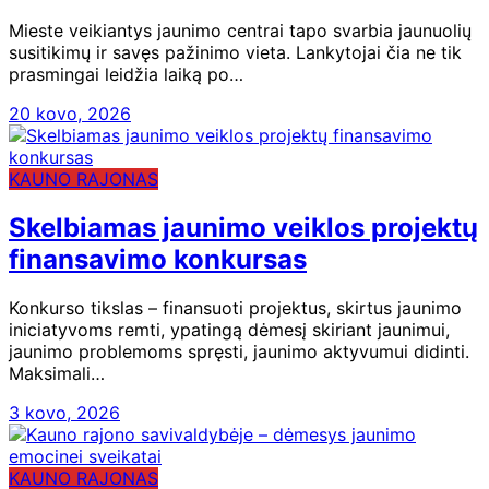
Mieste veikiantys jaunimo centrai tapo svarbia jaunuolių
susitikimų ir savęs pažinimo vieta. Lankytojai čia ne tik
prasmingai leidžia laiką po…
20 kovo, 2026
KAUNO RAJONAS
Skelbiamas jaunimo veiklos projektų
finansavimo konkursas
Konkurso tikslas – finansuoti projektus, skirtus jaunimo
iniciatyvoms remti, ypatingą dėmesį skiriant jaunimui,
jaunimo problemoms spręsti, jaunimo aktyvumui didinti.
Maksimali…
3 kovo, 2026
KAUNO RAJONAS