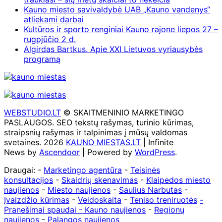
Kauno miesto savivaldybė UAB „Kauno vandenys“
atliekami darbai
Kultūros ir sporto renginiai Kauno rajone liepos 27 –
rugpjūčio 2 d.
Algirdas Bartkus. Apie XXI Lietuvos vyriausybės
programą
WEBSTUDIO.LT
© SKAITMENINIO MARKETINGO
PASLAUGOS. SEO tekstų rašymas, turinio kūrimas,
straipsnių rašymas ir talpinimas į mūsų valdomas
svetaines. 2026
KAUNO MIESTAS.LT
| Infinite
News by
Ascendoor
| Powered by
WordPress
.
Draugai: -
Marketingo agentūra
-
Teisinės
konsultacijos
-
Skaidrių skenavimas
-
Klaipedos miesto
naujienos
-
Miesto naujienos
-
Saulius Narbutas
-
Įvaizdžio kūrimas
-
Veidoskaita
-
Teniso treniruotės
-
Pranešimai spaudai -
Kauno naujienos
-
Regionų
naujienos
-
Palangos naujienos