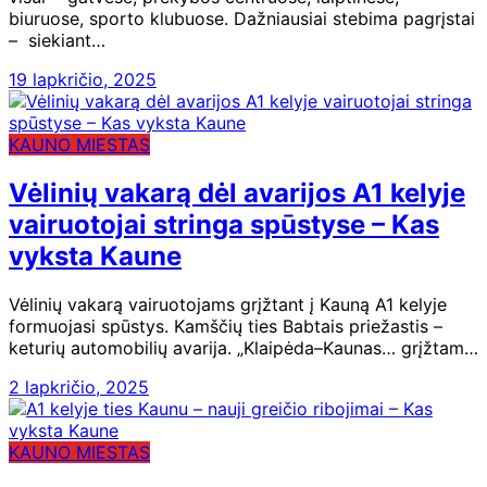
biuruose, sporto klubuose. Dažniausiai stebima pagrįstai
– siekiant…
19 lapkričio, 2025
KAUNO MIESTAS
Vėlinių vakarą dėl avarijos A1 kelyje
vairuotojai stringa spūstyse – Kas
vyksta Kaune
Vėlinių vakarą vairuotojams grįžtant į Kauną A1 kelyje
formuojasi spūstys. Kamščių ties Babtais priežastis –
keturių automobilių avarija. „Klaipėda–Kaunas… grįžtam…
2 lapkričio, 2025
KAUNO MIESTAS