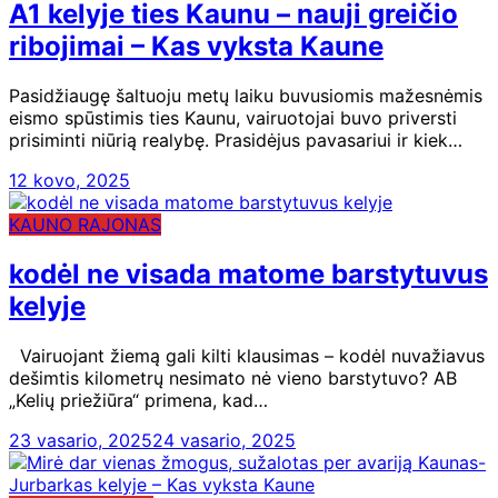
A1 kelyje ties Kaunu – nauji greičio
ribojimai – Kas vyksta Kaune
Pasidžiaugę šaltuoju metų laiku buvusiomis mažesnėmis
eismo spūstimis ties Kaunu, vairuotojai buvo priversti
prisiminti niūrią realybę. Prasidėjus pavasariui ir kiek…
12 kovo, 2025
KAUNO RAJONAS
kodėl ne visada matome barstytuvus
kelyje
Vairuojant žiemą gali kilti klausimas – kodėl nuvažiavus
dešimtis kilometrų nesimato nė vieno barstytuvo? AB
„Kelių priežiūra“ primena, kad…
23 vasario, 2025
24 vasario, 2025