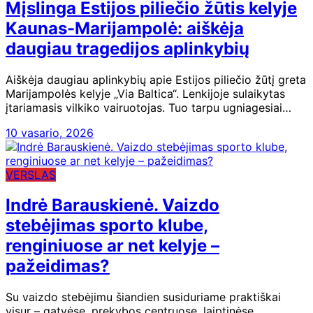
Mįslinga Estijos piliečio žūtis kelyje
Kaunas-Marijampolė: aiškėja
daugiau tragedijos aplinkybių
Aiškėja daugiau aplinkybių apie Estijos piliečio žūtį greta
Marijampolės kelyje „Via Baltica“. Lenkijoje sulaikytas
įtariamasis vilkiko vairuotojas. Tuo tarpu ugniagesiai…
10 vasario, 2026
VERSLAS
Indrė Barauskienė. Vaizdo
stebėjimas sporto klube,
renginiuose ar net kelyje –
pažeidimas?
Su vaizdo stebėjimu šiandien susiduriame praktiškai
visur – gatvėse, prekybos centruose, laiptinėse,