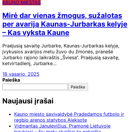
KAUNO MIESTAS
Mirė dar vienas žmogus, sužalotas
per avariją Kaunas-Jurbarkas kelyje
– Kas vyksta Kaune
Praėjusią savaitę Jurbarke, Kaunas-Jurbarkas kelyje,
įvykusios avarijos metu žuvo du žmonės, pranešė
Jurbarko rajono laikraštis „Šviesa“. Praėjusią savaitę,
ketvirtadienį, Jurbarke…
18 vasario, 2025
Paieška
Paieška
Naujausi įrašai
Kauno miesto savivaldybė Pradedamos futbolo ir
regbio arenos statybos Aleksote
Vidmantas Janulevičius. Pramonė Lietuvoje
traukiasi – šių metų skaičiai to nekeičia