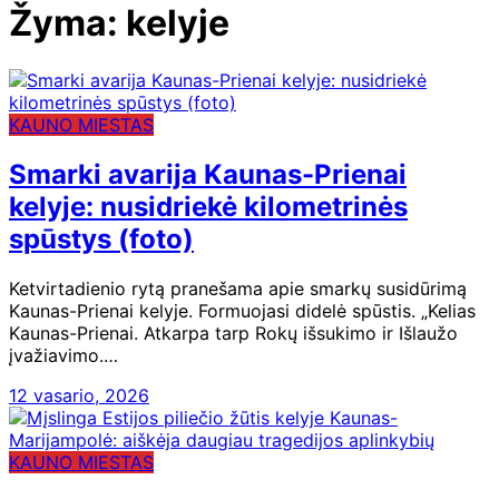
Žyma:
kelyje
KAUNO MIESTAS
Smarki avarija Kaunas-Prienai
kelyje: nusidriekė kilometrinės
spūstys (foto)
Ketvirtadienio rytą pranešama apie smarkų susidūrimą
Kaunas-Prienai kelyje. Formuojasi didelė spūstis. „Kelias
Kaunas-Prienai. Atkarpa tarp Rokų išsukimo ir Išlaužo
įvažiavimo.…
12 vasario, 2026
KAUNO MIESTAS