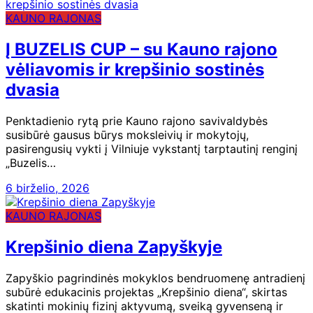
KAUNO RAJONAS
Į BUZELIS CUP – su Kauno rajono
vėliavomis ir krepšinio sostinės
dvasia
Penktadienio rytą prie Kauno rajono savivaldybės
susibūrė gausus būrys moksleivių ir mokytojų,
pasirengusių vykti į Vilniuje vykstantį tarptautinį renginį
„Buzelis…
6 birželio, 2026
KAUNO RAJONAS
Krepšinio diena Zapyškyje
Zapyškio pagrindinės mokyklos bendruomenę antradienį
subūrė edukacinis projektas „Krepšinio diena“, skirtas
skatinti mokinių fizinį aktyvumą, sveiką gyvenseną ir