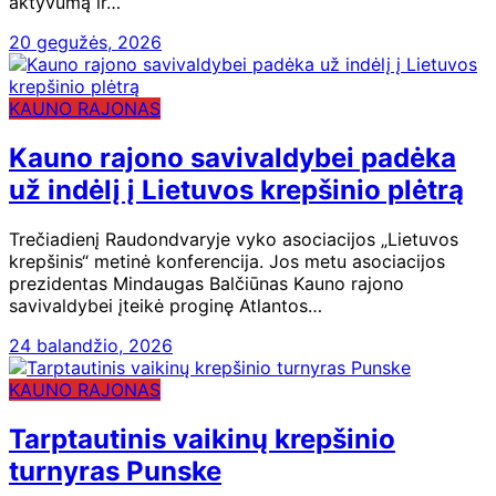
aktyvumą ir…
20 gegužės, 2026
KAUNO RAJONAS
Kauno rajono savivaldybei padėka
už indėlį į Lietuvos krepšinio plėtrą
Trečiadienį Raudondvaryje vyko asociacijos „Lietuvos
krepšinis“ metinė konferencija. Jos metu asociacijos
prezidentas Mindaugas Balčiūnas Kauno rajono
savivaldybei įteikė proginę Atlantos…
24 balandžio, 2026
KAUNO RAJONAS
Tarptautinis vaikinų krepšinio
turnyras Punske