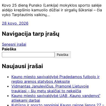
Kovo 25 dieną Punsko (Lenkija) mokyklos sporto salėje
aidėjo krepšinio kamuolio dūžiai ir sirgalių šūksniai – čia
vyko Tarptautinis vaikinų…
28 kovo, 2026
Navigacija tarp įrašų
Senesni įrašai
Paieška
Paieška
Naujausi įrašai
Kauno miesto savivaldybė Pradedamos futbolo ir
regbio arenos statybos Aleksote
Vidmantas Janulevičius. Pramonė Lietuvoje
traukiasi – šių metų skaičiai to nekeičia
Kauno miesto savivaldybė UAB „Kauno vandenys“
atliekami darbai
Kultūros ir sporto renginiai Kauno rajone liepos 27 –