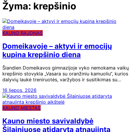
Žyma:
krepšinio
KAUNO RAJONAS
Domeikavoje – aktyvi ir emocijų
kupina krepšinio diena
Šiandien Domeikavos gimnazijoje vyko nemokama vaikų
krepšinio stovykla „Vasara su oranžiniu kamuoliu“, kurios
dalyvių laukė treniruotės, varžybos ir susitikimas su…
16 liepos, 2026
KAUNO MIESTAS
Kauno miesto savivaldybė
Šilainiuose atidaryta atnaujinta