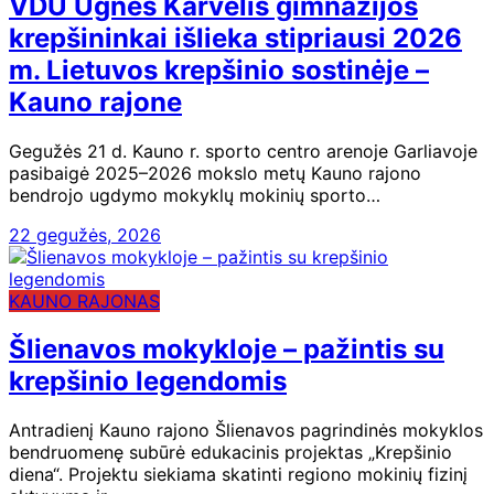
VDU Ugnės Karvelis gimnazijos
krepšininkai išlieka stipriausi 2026
m. Lietuvos krepšinio sostinėje –
Kauno rajone
Gegužės 21 d. Kauno r. sporto centro arenoje Garliavoje
pasibaigė 2025–2026 mokslo metų Kauno rajono
bendrojo ugdymo mokyklų mokinių sporto…
22 gegužės, 2026
KAUNO RAJONAS
Šlienavos mokykloje – pažintis su
krepšinio legendomis
Antradienį Kauno rajono Šlienavos pagrindinės mokyklos
bendruomenę subūrė edukacinis projektas „Krepšinio
diena“. Projektu siekiama skatinti regiono mokinių fizinį