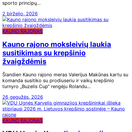
sporto principų…
2 birželio, 2026
KAUNO RAJONAS
Kauno rajono moksleivių laukia
susitikimas su krepšinio
žvaigždėmis
Šiandien Kauno rajono meras Valerijus Makūnas kartu su
komanda susitiko su prodiuseriu ir vaikų krepšinio
turnyro „Buzelis Cup“ rengėju Rolandu…
26 gegužės, 2026
KAUNO RAJONAS