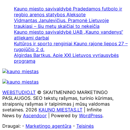
Kauno miesto savivaldybė Pradedamos futbolo ir
regbio arenos statybos Aleksote
Vidmantas Janulevičius. Pramonė Lietuvoje
traukiasi – šių metų skaičiai to nekeičia
Kauno miesto savivaldybė UAB „Kauno vandenys“
atliekami darbai
Kultūros ir sporto renginiai Kauno rajone liepos 27 –
rugpjūčio 2 d.
Algirdas Bartkus. Apie XXI Lietuvos vyriausybės
programą
WEBSTUDIO.LT
© SKAITMENINIO MARKETINGO
PASLAUGOS. SEO tekstų rašymas, turinio kūrimas,
straipsnių rašymas ir talpinimas į mūsų valdomas
svetaines. 2026
KAUNO MIESTAS.LT
| Infinite
News by
Ascendoor
| Powered by
WordPress
.
Draugai: -
Marketingo agentūra
-
Teisinės