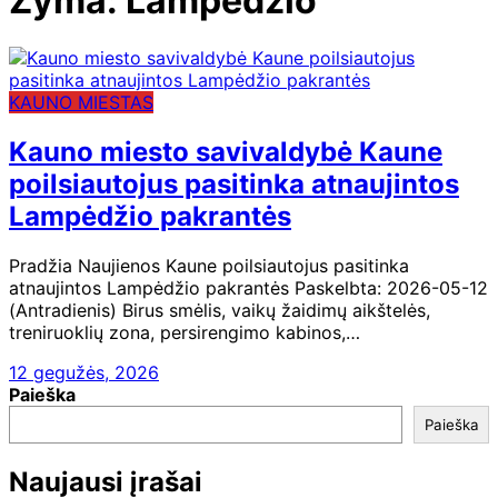
Žyma:
Lampėdžio
KAUNO MIESTAS
Kauno miesto savivaldybė Kaune
poilsiautojus pasitinka atnaujintos
Lampėdžio pakrantės
Pradžia Naujienos Kaune poilsiautojus pasitinka
atnaujintos Lampėdžio pakrantės Paskelbta: 2026-05-12
(Antradienis) Birus smėlis, vaikų žaidimų aikštelės,
treniruoklių zona, persirengimo kabinos,…
12 gegužės, 2026
Paieška
Paieška
Naujausi įrašai