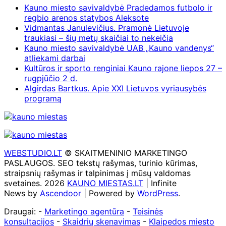
Kauno miesto savivaldybė Pradedamos futbolo ir
regbio arenos statybos Aleksote
Vidmantas Janulevičius. Pramonė Lietuvoje
traukiasi – šių metų skaičiai to nekeičia
Kauno miesto savivaldybė UAB „Kauno vandenys“
atliekami darbai
Kultūros ir sporto renginiai Kauno rajone liepos 27 –
rugpjūčio 2 d.
Algirdas Bartkus. Apie XXI Lietuvos vyriausybės
programą
WEBSTUDIO.LT
© SKAITMENINIO MARKETINGO
PASLAUGOS. SEO tekstų rašymas, turinio kūrimas,
straipsnių rašymas ir talpinimas į mūsų valdomas
svetaines. 2026
KAUNO MIESTAS.LT
| Infinite
News by
Ascendoor
| Powered by
WordPress
.
Draugai: -
Marketingo agentūra
-
Teisinės
konsultacijos
-
Skaidrių skenavimas
-
Klaipedos miesto