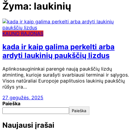
Žyma:
laukinių
KAUNO RAJONAS
kada ir kaip galima perkelti arba
ardyti laukinių paukščių lizdus
Aplinkosaugininkai parengė naują paukščių lizdų
atmintinę, kurioje surašyti svarbiausi terminai ir sąlygos.
Visos natūraliai Europoje paplitusios laukinių paukščių
rūšys yra…
27 gegužės, 2025
Paieška
Paieška
Naujausi įrašai