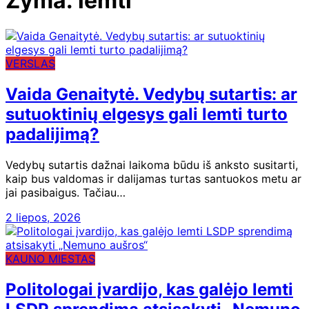
Žyma:
lemti
VERSLAS
Vaida Genaitytė. Vedybų sutartis: ar
sutuoktinių elgesys gali lemti turto
padalijimą?
Vedybų sutartis dažnai laikoma būdu iš anksto susitarti,
kaip bus valdomas ir dalijamas turtas santuokos metu ar
jai pasibaigus. Tačiau…
2 liepos, 2026
KAUNO MIESTAS
Politologai įvardijo, kas galėjo lemti