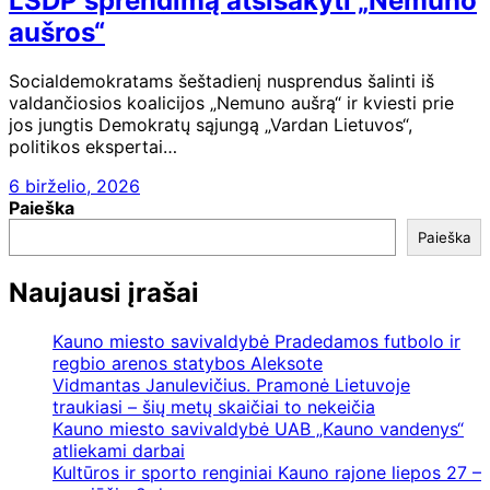
LSDP sprendimą atsisakyti „Nemuno
aušros“
Socialdemokratams šeštadienį nusprendus šalinti iš
valdančiosios koalicijos „Nemuno aušrą“ ir kviesti prie
jos jungtis Demokratų sąjungą „Vardan Lietuvos“,
politikos ekspertai…
6 birželio, 2026
Paieška
Paieška
Naujausi įrašai
Kauno miesto savivaldybė Pradedamos futbolo ir
regbio arenos statybos Aleksote
Vidmantas Janulevičius. Pramonė Lietuvoje
traukiasi – šių metų skaičiai to nekeičia
Kauno miesto savivaldybė UAB „Kauno vandenys“
atliekami darbai
Kultūros ir sporto renginiai Kauno rajone liepos 27 –