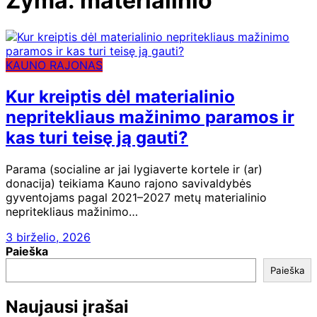
Žyma:
materialinio
KAUNO RAJONAS
Kur kreiptis dėl materialinio
nepritekliaus mažinimo paramos ir
kas turi teisę ją gauti?
Parama (socialine ar jai lygiaverte kortele ir (ar)
donacija) teikiama Kauno rajono savivaldybės
gyventojams pagal 2021–2027 metų materialinio
nepritekliaus mažinimo…
3 birželio, 2026
Paieška
Paieška
Naujausi įrašai