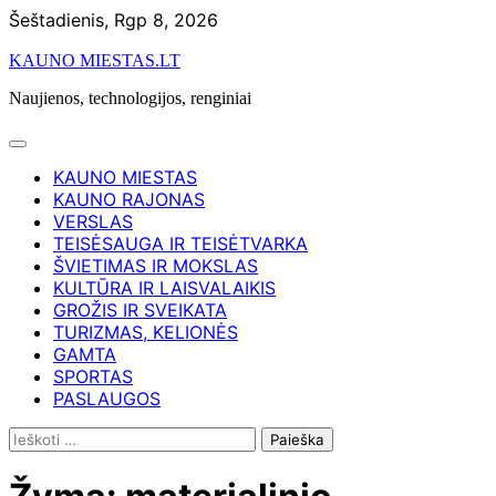
Skip
Šeštadienis, Rgp 8, 2026
to
KAUNO MIESTAS.LT
content
Naujienos, technologijos, renginiai
KAUNO MIESTAS
KAUNO RAJONAS
VERSLAS
TEISĖSAUGA IR TEISĖTVARKA
ŠVIETIMAS IR MOKSLAS
KULTŪRA IR LAISVALAIKIS
GROŽIS IR SVEIKATA
TURIZMAS, KELIONĖS
GAMTA
SPORTAS
PASLAUGOS
Ieškoti: