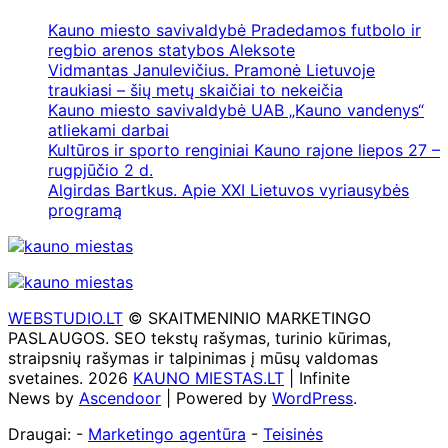
Kauno miesto savivaldybė Pradedamos futbolo ir
regbio arenos statybos Aleksote
Vidmantas Janulevičius. Pramonė Lietuvoje
traukiasi – šių metų skaičiai to nekeičia
Kauno miesto savivaldybė UAB „Kauno vandenys“
atliekami darbai
Kultūros ir sporto renginiai Kauno rajone liepos 27 –
rugpjūčio 2 d.
Algirdas Bartkus. Apie XXI Lietuvos vyriausybės
programą
WEBSTUDIO.LT
© SKAITMENINIO MARKETINGO
PASLAUGOS. SEO tekstų rašymas, turinio kūrimas,
straipsnių rašymas ir talpinimas į mūsų valdomas
svetaines. 2026
KAUNO MIESTAS.LT
| Infinite
News by
Ascendoor
| Powered by
WordPress
.
Draugai: -
Marketingo agentūra
-
Teisinės