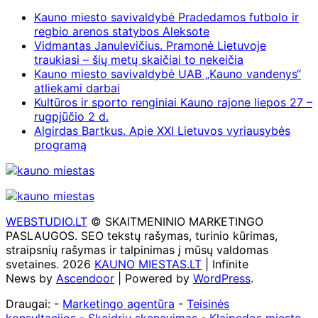
Kauno miesto savivaldybė Pradedamos futbolo ir
regbio arenos statybos Aleksote
Vidmantas Janulevičius. Pramonė Lietuvoje
traukiasi – šių metų skaičiai to nekeičia
Kauno miesto savivaldybė UAB „Kauno vandenys“
atliekami darbai
Kultūros ir sporto renginiai Kauno rajone liepos 27 –
rugpjūčio 2 d.
Algirdas Bartkus. Apie XXI Lietuvos vyriausybės
programą
WEBSTUDIO.LT
© SKAITMENINIO MARKETINGO
PASLAUGOS. SEO tekstų rašymas, turinio kūrimas,
straipsnių rašymas ir talpinimas į mūsų valdomas
svetaines. 2026
KAUNO MIESTAS.LT
| Infinite
News by
Ascendoor
| Powered by
WordPress
.
Draugai: -
Marketingo agentūra
-
Teisinės
konsultacijos
-
Skaidrių skenavimas
-
Klaipedos miesto