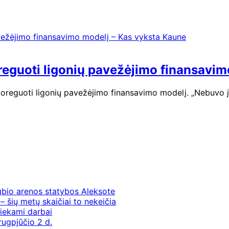
reguoti ligonių pavežėjimo finansavim
eguoti ligonių pavežėjimo finansavimo modelį. „Nebuvo įver
gbio arenos statybos Aleksote
– šių metų skaičiai to nekeičia
iekami darbai
rugpjūčio 2 d.