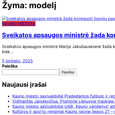
Žyma:
modelį
KAUNO MIESTAS
Sveikatos apsaugos ministrė žada ko
Sveikatos apsaugos ministrė Marija Jakubauskienė žada kor
kiek…
5 birželio, 2025
Paieška
Paieška
Naujausi įrašai
Kauno miesto savivaldybė Pradedamos futbolo ir re
Vidmantas Janulevičius. Pramonė Lietuvoje traukiasi 
Kauno miesto savivaldybė UAB „Kauno vandenys“ atl
Kultūros ir sporto renginiai Kauno rajone liepos 27 – 