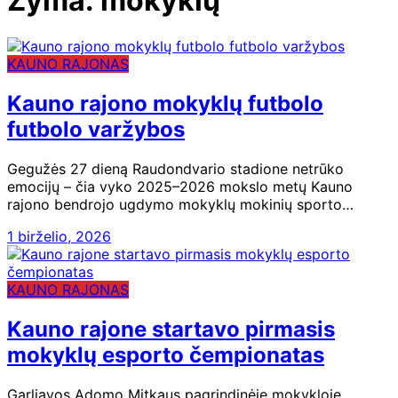
Žyma:
mokyklų
KAUNO RAJONAS
Kauno rajono mokyklų futbolo
futbolo varžybos
Gegužės 27 dieną Raudondvario stadione netrūko
emocijų – čia vyko 2025–2026 mokslo metų Kauno
rajono bendrojo ugdymo mokyklų mokinių sporto…
1 birželio, 2026
KAUNO RAJONAS
Kauno rajone startavo pirmasis
mokyklų esporto čempionatas
Garliavos Adomo Mitkaus pagrindinėje mokykloje