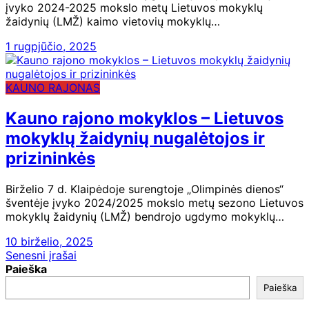
įvyko 2024-2025 mokslo metų Lietuvos mokyklų
žaidynių (LMŽ) kaimo vietovių mokyklų…
1 rugpjūčio, 2025
KAUNO RAJONAS
Kauno rajono mokyklos – Lietuvos
mokyklų žaidynių nugalėtojos ir
prizininkės
Birželio 7 d. Klaipėdoje surengtoje „Olimpinės dienos“
šventėje įvyko 2024/2025 mokslo metų sezono Lietuvos
mokyklų žaidynių (LMŽ) bendrojo ugdymo mokyklų…
10 birželio, 2025
Navigacija
Senesni įrašai
Paieška
tarp
Paieška
įrašų