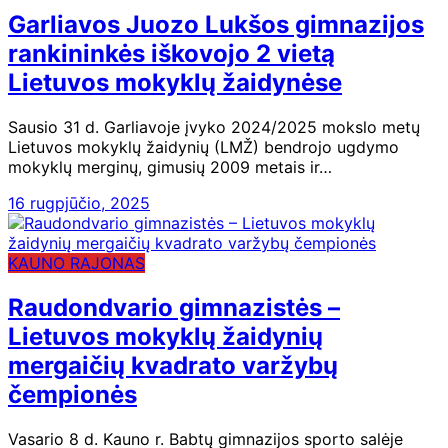
Garliavos Juozo Lukšos gimnazijos
rankininkės iškovojo 2 vietą
Lietuvos mokyklų žaidynėse
Sausio 31 d. Garliavoje įvyko 2024/2025 mokslo metų
Lietuvos mokyklų žaidynių (LMŽ) bendrojo ugdymo
mokyklų merginų, gimusių 2009 metais ir…
16 rugpjūčio, 2025
KAUNO RAJONAS
Raudondvario gimnazistės –
Lietuvos mokyklų žaidynių
mergaičių kvadrato varžybų
čempionės
Vasario 8 d. Kauno r. Babtų gimnazijos sporto salėje