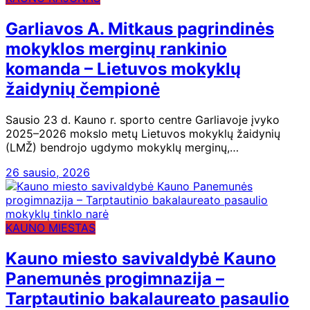
Garliavos A. Mitkaus pagrindinės
mokyklos merginų rankinio
komanda – Lietuvos mokyklų
žaidynių čempionė
Sausio 23 d. Kauno r. sporto centre Garliavoje įvyko
2025–2026 mokslo metų Lietuvos mokyklų žaidynių
(LMŽ) bendrojo ugdymo mokyklų merginų,…
26 sausio, 2026
KAUNO MIESTAS
Kauno miesto savivaldybė Kauno
Panemunės progimnazija –
Tarptautinio bakalaureato pasaulio