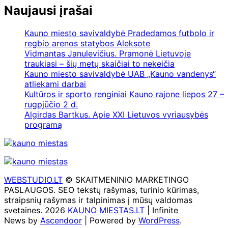
Naujausi įrašai
Kauno miesto savivaldybė Pradedamos futbolo ir
regbio arenos statybos Aleksote
Vidmantas Janulevičius. Pramonė Lietuvoje
traukiasi – šių metų skaičiai to nekeičia
Kauno miesto savivaldybė UAB „Kauno vandenys“
atliekami darbai
Kultūros ir sporto renginiai Kauno rajone liepos 27 –
rugpjūčio 2 d.
Algirdas Bartkus. Apie XXI Lietuvos vyriausybės
programą
WEBSTUDIO.LT
© SKAITMENINIO MARKETINGO
PASLAUGOS. SEO tekstų rašymas, turinio kūrimas,
straipsnių rašymas ir talpinimas į mūsų valdomas
svetaines. 2026
KAUNO MIESTAS.LT
| Infinite
News by
Ascendoor
| Powered by
WordPress
.