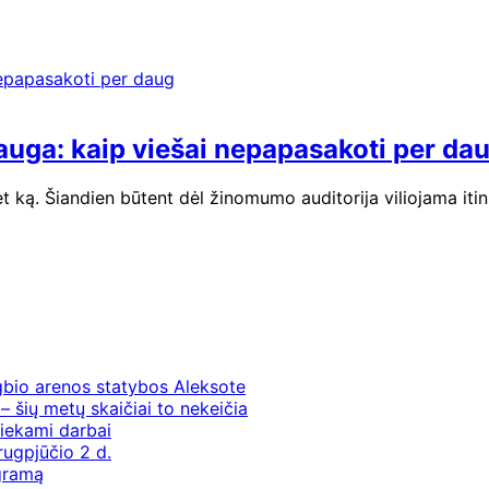
auga: kaip viešai nepapasakoti per da
 ką. Šiandien būtent dėl žinomumo auditorija viliojama itin 
gbio arenos statybos Aleksote
– šių metų skaičiai to nekeičia
iekami darbai
rugpjūčio 2 d.
ogramą