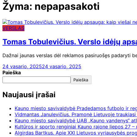
Žyma:
nepapasakoti
VERSLAS
Tomas Tobulevičius. Verslo idėjų aps
Dažnai jaunas verslas dėl reklamos pasiruošęs padaryti bet
24 vasario, 2025
24 vasario, 2025
Paieška
Paieška
Naujausi įrašai
Kauno miesto savivaldybė Pradedamos futbolo ir re
Vidmantas Janulevičius. Pramonė Lietuvoje traukiasi 
Kauno miesto savivaldybė UAB „Kauno vandenys“ atl
Kultūros ir sporto renginiai Kauno rajone liepos 27 – 
Algirdas Bartkus. Apie XXI Lietuvos vyriausybės pr