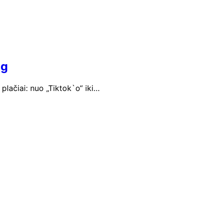
ug
plačiai: nuo „Tiktok`o“ iki…