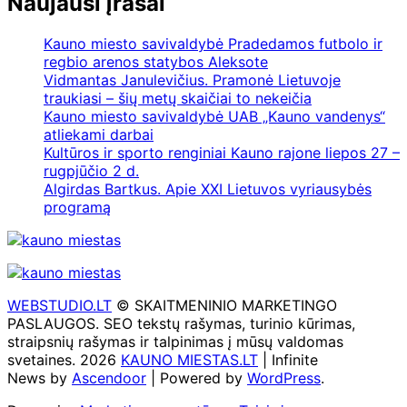
Naujausi įrašai
Kauno miesto savivaldybė Pradedamos futbolo ir
regbio arenos statybos Aleksote
Vidmantas Janulevičius. Pramonė Lietuvoje
traukiasi – šių metų skaičiai to nekeičia
Kauno miesto savivaldybė UAB „Kauno vandenys“
atliekami darbai
Kultūros ir sporto renginiai Kauno rajone liepos 27 –
rugpjūčio 2 d.
Algirdas Bartkus. Apie XXI Lietuvos vyriausybės
programą
WEBSTUDIO.LT
© SKAITMENINIO MARKETINGO
PASLAUGOS. SEO tekstų rašymas, turinio kūrimas,
straipsnių rašymas ir talpinimas į mūsų valdomas
svetaines. 2026
KAUNO MIESTAS.LT
| Infinite
News by
Ascendoor
| Powered by
WordPress
.