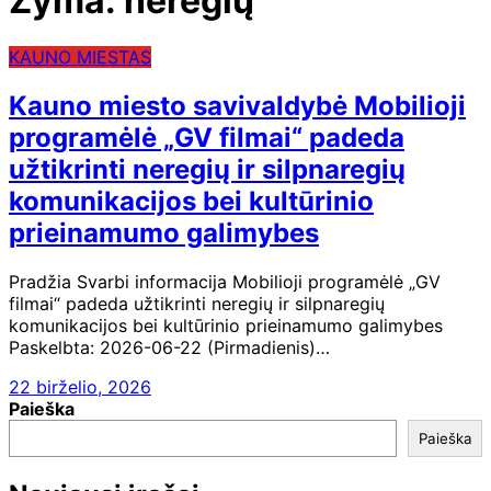
Žyma:
neregių
KAUNO MIESTAS
Kauno miesto savivaldybė Mobilioji
programėlė „GV filmai“ padeda
užtikrinti neregių ir silpnaregių
komunikacijos bei kultūrinio
prieinamumo galimybes
Pradžia Svarbi informacija Mobilioji programėlė „GV
filmai“ padeda užtikrinti neregių ir silpnaregių
komunikacijos bei kultūrinio prieinamumo galimybes
Paskelbta: 2026-06-22 (Pirmadienis)…
22 birželio, 2026
Paieška
Paieška