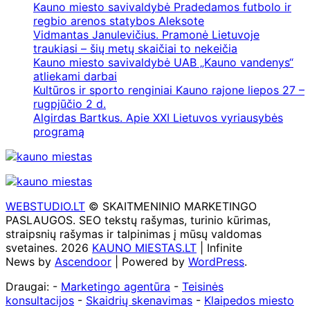
Kauno miesto savivaldybė Pradedamos futbolo ir
regbio arenos statybos Aleksote
Vidmantas Janulevičius. Pramonė Lietuvoje
traukiasi – šių metų skaičiai to nekeičia
Kauno miesto savivaldybė UAB „Kauno vandenys“
atliekami darbai
Kultūros ir sporto renginiai Kauno rajone liepos 27 –
rugpjūčio 2 d.
Algirdas Bartkus. Apie XXI Lietuvos vyriausybės
programą
WEBSTUDIO.LT
© SKAITMENINIO MARKETINGO
PASLAUGOS. SEO tekstų rašymas, turinio kūrimas,
straipsnių rašymas ir talpinimas į mūsų valdomas
svetaines. 2026
KAUNO MIESTAS.LT
| Infinite
News by
Ascendoor
| Powered by
WordPress
.
Draugai: -
Marketingo agentūra
-
Teisinės
konsultacijos
-
Skaidrių skenavimas
-
Klaipedos miesto