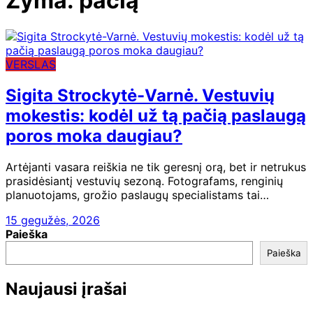
Žyma:
pačią
VERSLAS
Sigita Strockytė-Varnė. Vestuvių
mokestis: kodėl už tą pačią paslaugą
poros moka daugiau?
Artėjanti vasara reiškia ne tik geresnį orą, bet ir netrukus
prasidėsiantį vestuvių sezoną. Fotografams, renginių
planuotojams, grožio paslaugų specialistams tai…
15 gegužės, 2026
Paieška
Paieška
Naujausi įrašai