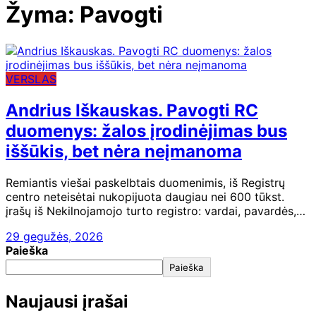
Žyma:
Pavogti
VERSLAS
Andrius Iškauskas. Pavogti RC
duomenys: žalos įrodinėjimas bus
iššūkis, bet nėra neįmanoma
Remiantis viešai paskelbtais duomenimis, iš Registrų
centro neteisėtai nukopijuota daugiau nei 600 tūkst.
įrašų iš Nekilnojamojo turto registro: vardai, pavardės,…
29 gegužės, 2026
Paieška
Paieška
Naujausi įrašai