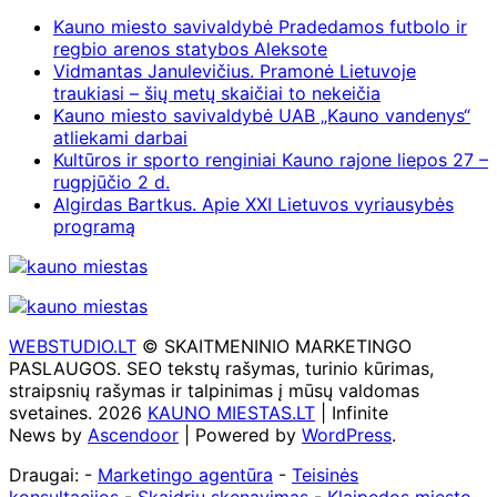
Kauno miesto savivaldybė Pradedamos futbolo ir
regbio arenos statybos Aleksote
Vidmantas Janulevičius. Pramonė Lietuvoje
traukiasi – šių metų skaičiai to nekeičia
Kauno miesto savivaldybė UAB „Kauno vandenys“
atliekami darbai
Kultūros ir sporto renginiai Kauno rajone liepos 27 –
rugpjūčio 2 d.
Algirdas Bartkus. Apie XXI Lietuvos vyriausybės
programą
WEBSTUDIO.LT
© SKAITMENINIO MARKETINGO
PASLAUGOS. SEO tekstų rašymas, turinio kūrimas,
straipsnių rašymas ir talpinimas į mūsų valdomas
svetaines. 2026
KAUNO MIESTAS.LT
| Infinite
News by
Ascendoor
| Powered by
WordPress
.
Draugai: -
Marketingo agentūra
-
Teisinės
konsultacijos
-
Skaidrių skenavimas
-
Klaipedos miesto