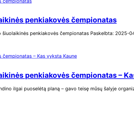
laikinės penkiakovės čempionatas
io šiuolaikinės penkiakovės čempionatas Paskelbta: 2025-04
laikinės penkiakovės čempionatas – K
ndino ilgai puoselėtą planą – gavo teisę mūsų šalyje organ