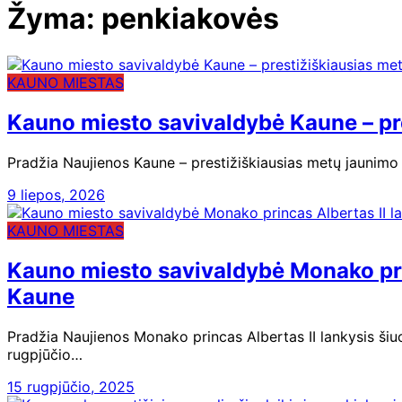
Žyma:
penkiakovės
KAUNO MIESTAS
Kauno miesto savivaldybė Kaune – pr
Pradžia Naujienos Kaune – prestižiškiausias metų jaunimo š
9 liepos, 2026
KAUNO MIESTAS
Kauno miesto savivaldybė Monako pri
Kaune
Pradžia Naujienos Monako princas Albertas II lankysis ši
rugpjūčio…
15 rugpjūčio, 2025