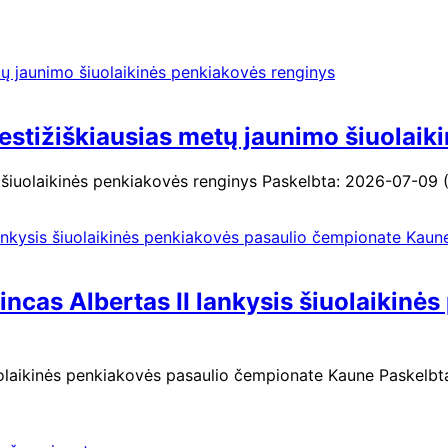
estižiškiausias metų jaunimo šiuolaik
iuolaikinės penkiakovės renginys Paskelbta: 2026-07-09 (Ket
ncas Albertas II lankysis šiuolaikinė
uolaikinės penkiakovės pasaulio čempionate Kaune Paskelbta