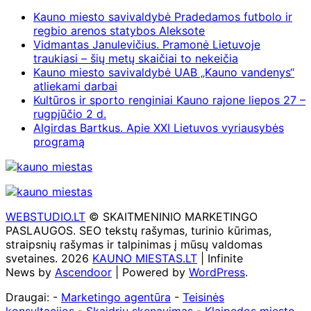
Kauno miesto savivaldybė Pradedamos futbolo ir
regbio arenos statybos Aleksote
Vidmantas Janulevičius. Pramonė Lietuvoje
traukiasi – šių metų skaičiai to nekeičia
Kauno miesto savivaldybė UAB „Kauno vandenys“
atliekami darbai
Kultūros ir sporto renginiai Kauno rajone liepos 27 –
rugpjūčio 2 d.
Algirdas Bartkus. Apie XXI Lietuvos vyriausybės
programą
WEBSTUDIO.LT
© SKAITMENINIO MARKETINGO
PASLAUGOS. SEO tekstų rašymas, turinio kūrimas,
straipsnių rašymas ir talpinimas į mūsų valdomas
svetaines. 2026
KAUNO MIESTAS.LT
| Infinite
News by
Ascendoor
| Powered by
WordPress
.
Draugai: -
Marketingo agentūra
-
Teisinės
konsultacijos
-
Skaidrių skenavimas
-
Klaipedos miesto