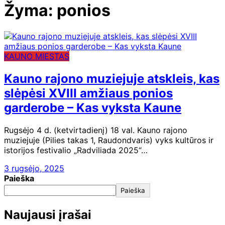
Žyma:
ponios
KAUNO MIESTAS
Kauno rajono muziejuje atskleis, kas
slėpėsi XVIII amžiaus ponios
garderobe – Kas vyksta Kaune
Rugsėjo 4 d. (ketvirtadienį) 18 val. Kauno rajono
muziejuje (Pilies takas 1, Raudondvaris) vyks kultūros ir
istorijos festivalio „Radviliada 2025“…
3 rugsėjo, 2025
Paieška
Paieška
Naujausi įrašai