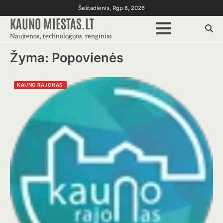
Skip
Šeštadienis, Rgp 8, 2026
to
KAUNO MIESTAS.LT
content
Naujienos, technologijos, renginiai
Žyma:
Popovienės
KAUNO RAJONAS