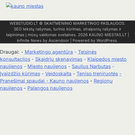
WEBSTUDIO.LT
© SKAITMENINIO MARKETINGO PASLAUGOS.
SEO tekstų rašymas, turinio kūrimas, straipsnių rašymas ir
talpinimas į mūsų valdomas svetaines. 2026
KAUNO MIESTAS.LT
|
Infinite News by
Ascendoor
| Powered by
WordPress
.
Draugai: -
Marketingo agentūra
-
Teisinės
konsultacijos
-
Skaidrių skenavimas
-
Klaipedos miesto
naujienos
-
Miesto naujienos
-
Saulius Narbutas
-
Įvaizdžio kūrimas
-
Veidoskaita
-
Teniso treniruotės
-
Pranešimai spaudai -
Kauno naujienos
-
Regionų
naujienos
-
Palangos naujienos