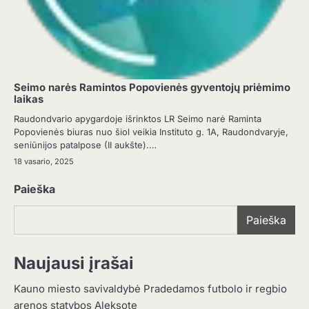
Seimo narės Ramintos Popovienės gyventojų priėmimo
laikas
Raudondvario apygardoje išrinktos LR Seimo narė Raminta
Popovienės biuras nuo šiol veikia Instituto g. 1A, Raudondvaryje,
seniūnijos patalpose (II aukšte).…
18 vasario, 2025
Paieška
Paieška
Naujausi įrašai
Kauno miesto savivaldybė Pradedamos futbolo ir regbio
arenos statybos Aleksote