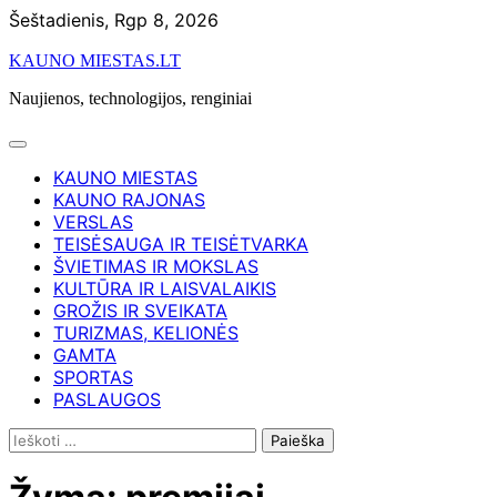
Skip
Šeštadienis, Rgp 8, 2026
to
KAUNO MIESTAS.LT
content
Naujienos, technologijos, renginiai
KAUNO MIESTAS
KAUNO RAJONAS
VERSLAS
TEISĖSAUGA IR TEISĖTVARKA
ŠVIETIMAS IR MOKSLAS
KULTŪRA IR LAISVALAIKIS
GROŽIS IR SVEIKATA
TURIZMAS, KELIONĖS
GAMTA
SPORTAS
PASLAUGOS
Ieškoti: