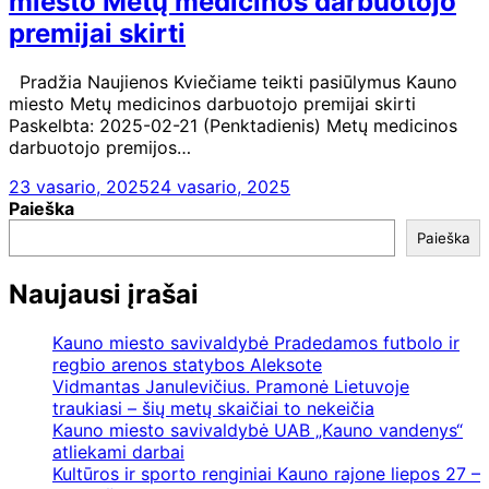
miesto Metų medicinos darbuotojo
premijai skirti
Pradžia Naujienos Kviečiame teikti pasiūlymus Kauno
miesto Metų medicinos darbuotojo premijai skirti
Paskelbta: 2025-02-21 (Penktadienis) Metų medicinos
darbuotojo premijos…
23 vasario, 2025
24 vasario, 2025
Paieška
Paieška
Naujausi įrašai
Kauno miesto savivaldybė Pradedamos futbolo ir
regbio arenos statybos Aleksote
Vidmantas Janulevičius. Pramonė Lietuvoje
traukiasi – šių metų skaičiai to nekeičia
Kauno miesto savivaldybė UAB „Kauno vandenys“
atliekami darbai
Kultūros ir sporto renginiai Kauno rajone liepos 27 –