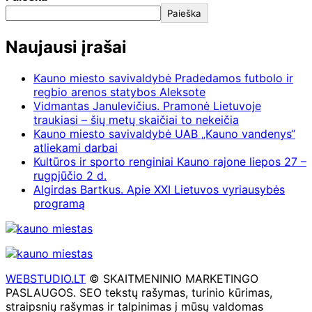
Paieška
Naujausi įrašai
Kauno miesto savivaldybė Pradedamos futbolo ir
regbio arenos statybos Aleksote
Vidmantas Janulevičius. Pramonė Lietuvoje
traukiasi – šių metų skaičiai to nekeičia
Kauno miesto savivaldybė UAB „Kauno vandenys“
atliekami darbai
Kultūros ir sporto renginiai Kauno rajone liepos 27 –
rugpjūčio 2 d.
Algirdas Bartkus. Apie XXI Lietuvos vyriausybės
programą
WEBSTUDIO.LT
© SKAITMENINIO MARKETINGO
PASLAUGOS. SEO tekstų rašymas, turinio kūrimas,
straipsnių rašymas ir talpinimas į mūsų valdomas