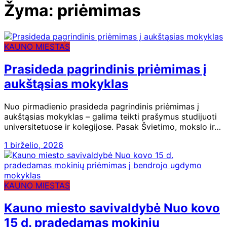
Žyma:
priėmimas
KAUNO MIESTAS
Prasideda pagrindinis priėmimas į
aukštąsias mokyklas
Nuo pirmadienio prasideda pagrindinis priėmimas į
aukštąsias mokyklas – galima teikti prašymus studijuoti
universitetuose ir kolegijose. Pasak Švietimo, mokslo ir…
1 birželio, 2026
KAUNO MIESTAS
Kauno miesto savivaldybė Nuo kovo
15 d. pradedamas mokinių