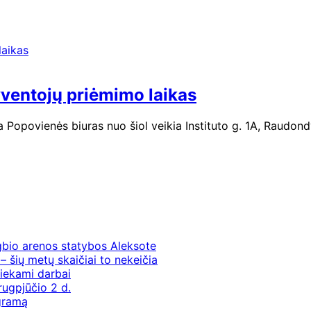
ventojų priėmimo laikas
opovienės biuras nuo šiol veikia Instituto g. 1A, Raudondva
gbio arenos statybos Aleksote
– šių metų skaičiai to nekeičia
iekami darbai
rugpjūčio 2 d.
ogramą