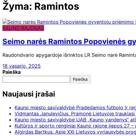
Žyma:
Ramintos
KAUNO RAJONAS
Seimo narės Ramintos Popovienės gy
Raudondvario apygardoje išrinktos LR Seimo narė Raminta P
18 vasario, 2025
Paieška
Paieška
Naujausi įrašai
Kauno miesto savivaldybė Pradedamos futbolo ir re
Vidmantas Janulevičius. Pramonė Lietuvoje traukiasi 
Kauno miesto savivaldybė UAB „Kauno vandenys“ atl
Kultūros ir sporto renginiai Kauno rajone liepos 27 – 
Algirdas Bartkus. Apie XXI Lietuvos vyriausybės pr