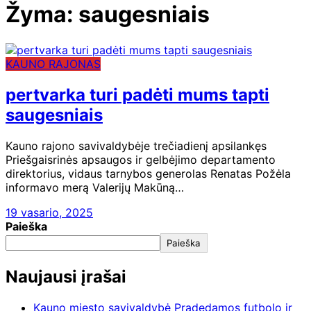
Žyma:
saugesniais
KAUNO RAJONAS
pertvarka turi padėti mums tapti
saugesniais
Kauno rajono savivaldybėje trečiadienį apsilankęs
Priešgaisrinės apsaugos ir gelbėjimo departamento
direktorius, vidaus tarnybos generolas Renatas Požėla
informavo merą Valerijų Makūną…
19 vasario, 2025
Paieška
Paieška
Naujausi įrašai
Kauno miesto savivaldybė Pradedamos futbolo ir