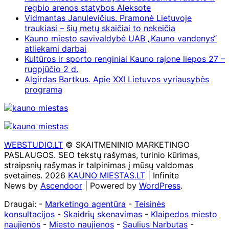
regbio arenos statybos Aleksote
Vidmantas Janulevičius. Pramonė Lietuvoje
traukiasi – šių metų skaičiai to nekeičia
Kauno miesto savivaldybė UAB „Kauno vandenys“
atliekami darbai
Kultūros ir sporto renginiai Kauno rajone liepos 27 –
rugpjūčio 2 d.
Algirdas Bartkus. Apie XXI Lietuvos vyriausybės
programą
WEBSTUDIO.LT
© SKAITMENINIO MARKETINGO
PASLAUGOS. SEO tekstų rašymas, turinio kūrimas,
straipsnių rašymas ir talpinimas į mūsų valdomas
svetaines. 2026
KAUNO MIESTAS.LT
| Infinite
News by
Ascendoor
| Powered by
WordPress
.
Draugai: -
Marketingo agentūra
-
Teisinės
konsultacijos
-
Skaidrių skenavimas
-
Klaipedos miesto
naujienos
-
Miesto naujienos
-
Saulius Narbutas
-