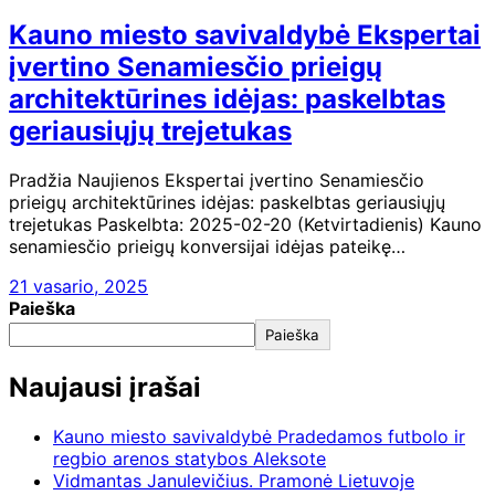
Kauno miesto savivaldybė Ekspertai
įvertino Senamiesčio prieigų
architektūrines idėjas: paskelbtas
geriausiųjų trejetukas
Pradžia Naujienos Ekspertai įvertino Senamiesčio
prieigų architektūrines idėjas: paskelbtas geriausiųjų
trejetukas Paskelbta: 2025-02-20 (Ketvirtadienis) Kauno
senamiesčio prieigų konversijai idėjas pateikę…
21 vasario, 2025
Paieška
Paieška
Naujausi įrašai
Kauno miesto savivaldybė Pradedamos futbolo ir
regbio arenos statybos Aleksote
Vidmantas Janulevičius. Pramonė Lietuvoje