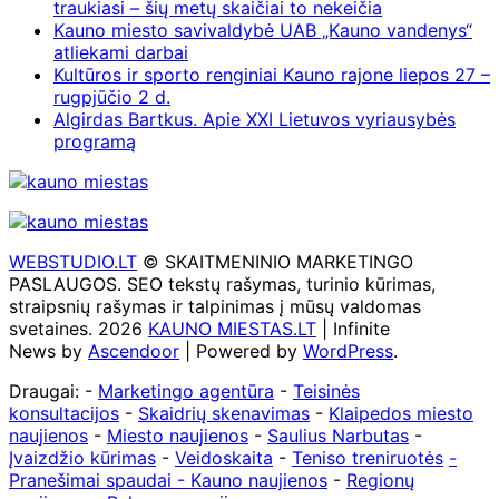
traukiasi – šių metų skaičiai to nekeičia
Kauno miesto savivaldybė UAB „Kauno vandenys“
atliekami darbai
Kultūros ir sporto renginiai Kauno rajone liepos 27 –
rugpjūčio 2 d.
Algirdas Bartkus. Apie XXI Lietuvos vyriausybės
programą
WEBSTUDIO.LT
© SKAITMENINIO MARKETINGO
PASLAUGOS. SEO tekstų rašymas, turinio kūrimas,
straipsnių rašymas ir talpinimas į mūsų valdomas
svetaines. 2026
KAUNO MIESTAS.LT
| Infinite
News by
Ascendoor
| Powered by
WordPress
.
Draugai: -
Marketingo agentūra
-
Teisinės
konsultacijos
-
Skaidrių skenavimas
-
Klaipedos miesto
naujienos
-
Miesto naujienos
-
Saulius Narbutas
-
Įvaizdžio kūrimas
-
Veidoskaita
-
Teniso treniruotės
-
Pranešimai spaudai -
Kauno naujienos
-
Regionų