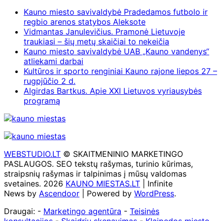
Kauno miesto savivaldybė Pradedamos futbolo ir
regbio arenos statybos Aleksote
Vidmantas Janulevičius. Pramonė Lietuvoje
traukiasi – šių metų skaičiai to nekeičia
Kauno miesto savivaldybė UAB „Kauno vandenys“
atliekami darbai
Kultūros ir sporto renginiai Kauno rajone liepos 27 –
rugpjūčio 2 d.
Algirdas Bartkus. Apie XXI Lietuvos vyriausybės
programą
WEBSTUDIO.LT
© SKAITMENINIO MARKETINGO
PASLAUGOS. SEO tekstų rašymas, turinio kūrimas,
straipsnių rašymas ir talpinimas į mūsų valdomas
svetaines. 2026
KAUNO MIESTAS.LT
| Infinite
News by
Ascendoor
| Powered by
WordPress
.
Draugai: -
Marketingo agentūra
-
Teisinės
konsultacijos
-
Skaidrių skenavimas
-
Klaipedos miesto