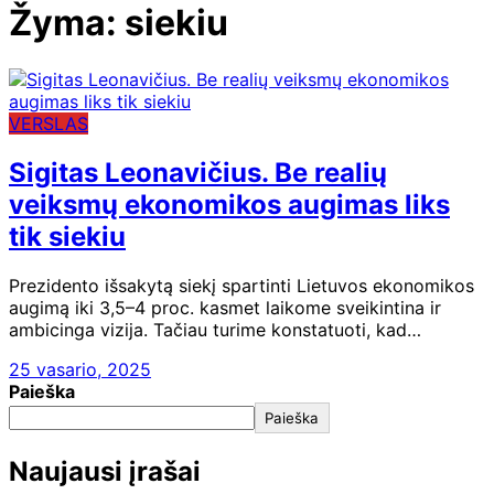
Žyma:
siekiu
VERSLAS
Sigitas Leonavičius. Be realių
veiksmų ekonomikos augimas liks
tik siekiu
Prezidento išsakytą siekį spartinti Lietuvos ekonomikos
augimą iki 3,5–4 proc. kasmet laikome sveikintina ir
ambicinga vizija. Tačiau turime konstatuoti, kad…
25 vasario, 2025
Paieška
Paieška
Naujausi įrašai