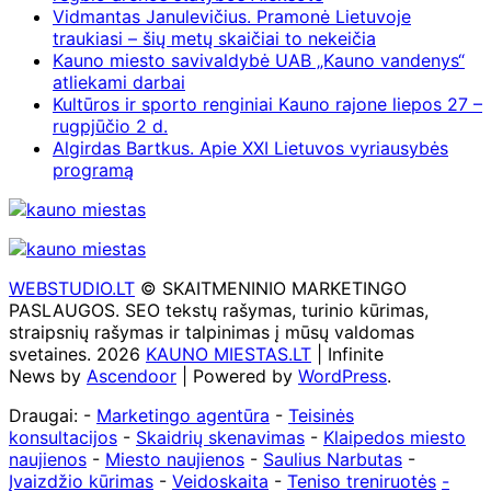
Vidmantas Janulevičius. Pramonė Lietuvoje
traukiasi – šių metų skaičiai to nekeičia
Kauno miesto savivaldybė UAB „Kauno vandenys“
atliekami darbai
Kultūros ir sporto renginiai Kauno rajone liepos 27 –
rugpjūčio 2 d.
Algirdas Bartkus. Apie XXI Lietuvos vyriausybės
programą
WEBSTUDIO.LT
© SKAITMENINIO MARKETINGO
PASLAUGOS. SEO tekstų rašymas, turinio kūrimas,
straipsnių rašymas ir talpinimas į mūsų valdomas
svetaines. 2026
KAUNO MIESTAS.LT
| Infinite
News by
Ascendoor
| Powered by
WordPress
.
Draugai: -
Marketingo agentūra
-
Teisinės
konsultacijos
-
Skaidrių skenavimas
-
Klaipedos miesto
naujienos
-
Miesto naujienos
-
Saulius Narbutas
-
Įvaizdžio kūrimas
-
Veidoskaita
-
Teniso treniruotės
-