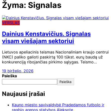
Žyma:
Signalas
VERSLAS
Dainius Kenstavičius. Signalas
visam viešajam sektoriui
Lietuvos apeliacinis teismas Nacionaliniam kraujo centrui
(NKC) paliko galioti paskirtą 100 tūkst. eurų baudą už
konkurenciją ribojančias pirkimo sąlygas. Teismo…
19 birželio, 2026
Paieška
Paieška
Naujausi įrašai
Kauno miesto savivaldybė Pradedamos futbolo ir
regbio arenos statybos Aleksote