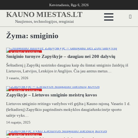
Skip
Ketvirtadienis, Rgp 6, 2026
to
KAUNO MIESTAS.LT
content
Naujienos, technologijos, renginiai
Žyma:
smiginio
KAUNO RAJONAS
Smiginio turnyre Zapyškyje – daugiau nei 200 dalyvių
Šeštadienį į Zapyškį susirinko daugiau kaip du šimtai smiginio žaidėjų iš
Lietuvos, Latvijos, Lenkijos ir Anglijos. Čia jau antrus metus…
3 vasario, 2026
KAUNO RAJONAS
Zapyškyje – Lietuvos smiginio meistrų kovos
Lietuvos smiginio reitingo varžybos vėl grįžta į Kauno rajoną. Vasario 1 d.
(šeštadienį) Zapyškio pagrindinės mokyklos daugiafunkcinėje sporto
salėje vyks…
14 rugsėjo, 2025
KAUNO RAJONAS