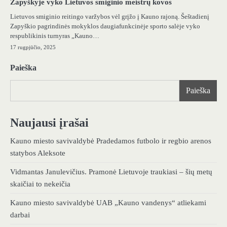
Zapyškyje vyko Lietuvos smiginio meistrų kovos
Lietuvos smiginio reitingo varžybos vėl grįžo į Kauno rajoną. Šeštadienį
Zapyškio pagrindinės mokyklos daugiafunkcinėje sporto salėje vyko
respublikinis turnyras „Kauno…
17 rugpjūčio, 2025
Paieška
Paieška
Naujausi įrašai
Kauno miesto savivaldybė Pradedamos futbolo ir regbio arenos
statybos Aleksote
Vidmantas Janulevičius. Pramonė Lietuvoje traukiasi – šių metų
skaičiai to nekeičia
Kauno miesto savivaldybė UAB „Kauno vandenys“ atliekami
darbai