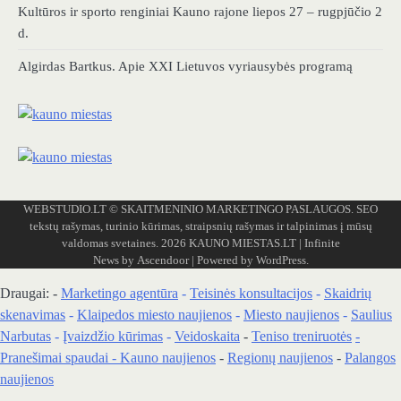
Kultūros ir sporto renginiai Kauno rajone liepos 27 – rugpjūčio 2
d.
Algirdas Bartkus. Apie XXI Lietuvos vyriausybės programą
WEBSTUDIO.LT
© SKAITMENINIO MARKETINGO PASLAUGOS. SEO
tekstų rašymas, turinio kūrimas, straipsnių rašymas ir talpinimas į mūsų
valdomas svetaines. 2026
KAUNO MIESTAS.LT
| Infinite
News by
Ascendoor
| Powered by
WordPress
.
Draugai: -
Marketingo agentūra
-
Teisinės konsultacijos
-
Skaidrių
skenavimas
-
Klaipedos miesto naujienos
-
Miesto naujienos
-
Saulius
Narbutas
-
Įvaizdžio kūrimas
-
Veidoskaita
-
Teniso treniruotės
-
Pranešimai spaudai -
Kauno naujienos
-
Regionų naujienos
-
Palangos
naujienos