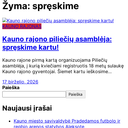
Žyma:
spręskime
KAUNO RAJONAS
Kauno rajono piliečių asamblėja:
spręskime kartu!
Kauno rajone pirmą kartą organizuojama Piliečių
asamblėja, į kurią kviečiami registruotis 18 metų sulaukę
Kauno rajono gyventojai. Šiemet kartu ieškosime…
17 birželio, 2026
Paieška
Paieška
Naujausi įrašai
Kauno miesto savivaldybė Pradedamos futbolo ir
regbio arenos statybos Aleksote