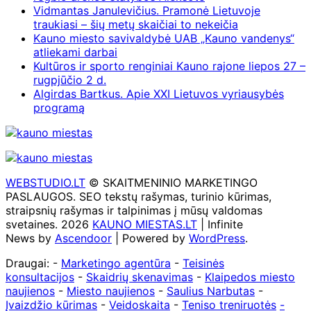
Vidmantas Janulevičius. Pramonė Lietuvoje
traukiasi – šių metų skaičiai to nekeičia
Kauno miesto savivaldybė UAB „Kauno vandenys“
atliekami darbai
Kultūros ir sporto renginiai Kauno rajone liepos 27 –
rugpjūčio 2 d.
Algirdas Bartkus. Apie XXI Lietuvos vyriausybės
programą
WEBSTUDIO.LT
© SKAITMENINIO MARKETINGO
PASLAUGOS. SEO tekstų rašymas, turinio kūrimas,
straipsnių rašymas ir talpinimas į mūsų valdomas
svetaines. 2026
KAUNO MIESTAS.LT
| Infinite
News by
Ascendoor
| Powered by
WordPress
.
Draugai: -
Marketingo agentūra
-
Teisinės
konsultacijos
-
Skaidrių skenavimas
-
Klaipedos miesto
naujienos
-
Miesto naujienos
-
Saulius Narbutas
-
Įvaizdžio kūrimas
-
Veidoskaita
-
Teniso treniruotės
-