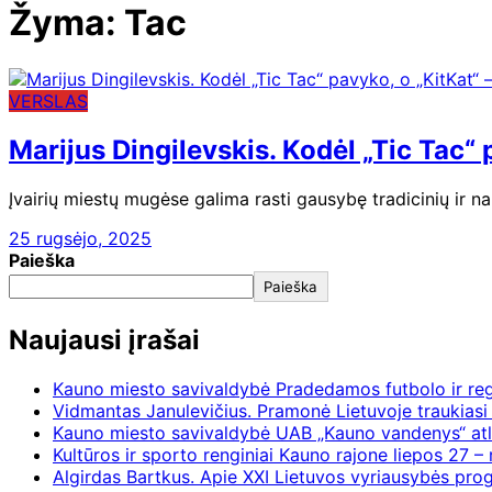
Žyma:
Tac
VERSLAS
Marijus Dingilevskis. Kodėl „Tic Tac“ 
Įvairių miestų mugėse galima rasti gausybę tradicinių ir n
25 rugsėjo, 2025
Paieška
Paieška
Naujausi įrašai
Kauno miesto savivaldybė Pradedamos futbolo ir re
Vidmantas Janulevičius. Pramonė Lietuvoje traukiasi 
Kauno miesto savivaldybė UAB „Kauno vandenys“ atl
Kultūros ir sporto renginiai Kauno rajone liepos 27 – 
Algirdas Bartkus. Apie XXI Lietuvos vyriausybės pr