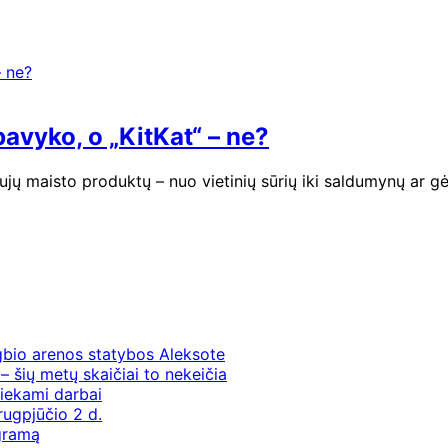
pavyko, o „KitKat“ – ne?
aujų maisto produktų – nuo vietinių sūrių iki saldumynų ar g
gbio arenos statybos Aleksote
– šių metų skaičiai to nekeičia
iekami darbai
rugpjūčio 2 d.
ogramą