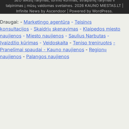
SEO tekstų rašymas, turinio kūrimas, straipsnių rašymas ir
talpinimas į mūsų valdomas svetaines. 2026
KAUNO MIESTAS.LT
|
Infinite News by
Ascendoor
| Powered by
WordPress
.
Draugai: -
Marketingo agentūra
-
Teisinės
konsultacijos
-
Skaidrių skenavimas
-
Klaipedos miesto
naujienos
-
Miesto naujienos
-
Saulius Narbutas
-
Įvaizdžio kūrimas
-
Veidoskaita
-
Teniso treniruotės
-
Pranešimai spaudai -
Kauno naujienos
-
Regionų
naujienos
-
Palangos naujienos