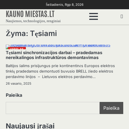
Skip
Šeštadienis, Rgp 8, 2026
to
KAUNO MIESTAS.LT
content
Naujienos, technologijos, renginiai
Žyma:
Tęsiami
VERSLAS
Tęsiami sinchronizacijos darbai – pradedamas
nereikalingos infrastruktūros demontavimas
Baltijos šalims prisijungus prie kontinentinės Europos elektros
tinklų pradedamos demontuoti buvusio BRELL žiedo elektros
perdavimo linijos – Lietuvos elektros perdavimo…
26 vasario, 2025
Paieška
Paieška
Naujausi įrašai