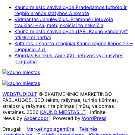
Kauno miesto savivaldybė Pradedamos futbolo ir
regbio arenos statybos Aleksote
Vidmantas Janulevičius. Pramonė Lietuvoje
traukiasi – šių metų skaičiai to nekeičia
Kauno miesto savivaldybė UAB „Kauno vandenys“
atliekami darbai
Kultūros ir sporto renginiai Kauno rajone liepos 27 –
rugpjūčio 2 d.
Algirdas Bartkus. Apie XXI Lietuvos vyriausybės
programą
WEBSTUDIO.LT
© SKAITMENINIO MARKETINGO
PASLAUGOS. SEO tekstų rašymas, turinio kūrimas,
straipsnių rašymas ir talpinimas į mūsų valdomas
svetaines. 2026
KAUNO MIESTAS.LT
| Infinite
News by
Ascendoor
| Powered by
WordPress
.
Draugai: -
Marketingo agentūra
-
Teisinės
konsultacijos
-
Skaidrių skenavimas
-
Klaipedos miesto