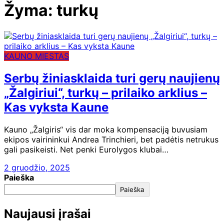
Žyma:
turkų
KAUNO MIESTAS
Serbų žiniasklaida turi gerų naujienų
„Žalgiriui“, turkų – prilaiko arklius –
Kas vyksta Kaune
Kauno „Žalgiris“ vis dar moka kompensaciją buvusiam
ekipos vairininkui Andrea Trinchieri, bet padėtis netrukus
gali pasikeisti. Net penki Eurolygos klubai…
2 gruodžio, 2025
Paieška
Paieška
Naujausi įrašai