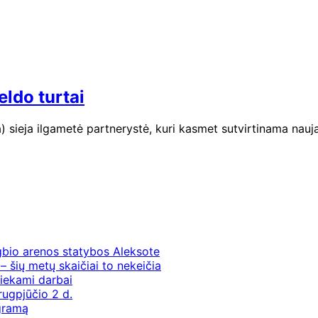
eldo turtai
 sieja ilgametė partnerystė, kuri kasmet sutvirtinama naujai
gbio arenos statybos Aleksote
– šių metų skaičiai to nekeičia
iekami darbai
rugpjūčio 2 d.
ogramą