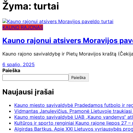
Žyma:
turtai
KAUNO RAJONAS
Kauno rajonui atsivers Moravijos pav
Kauno rajono savivaldybę ir Pietų Moravijos kraštą (Čekija)
6 spalio, 2025
Paieška
Paieška
Naujausi įrašai
Kauno miesto savivaldybė Pradedamos futbolo ir re
Vidmantas Janulevičius. Pramonė Lietuvoje traukiasi 
Kauno miesto savivaldybė UAB „Kauno vandenys“ atl
Kultūros ir sporto renginiai Kauno rajone liepos 27 – 
Algirdas Bartkus. Apie XXI Lietuvos vyriausybės pr