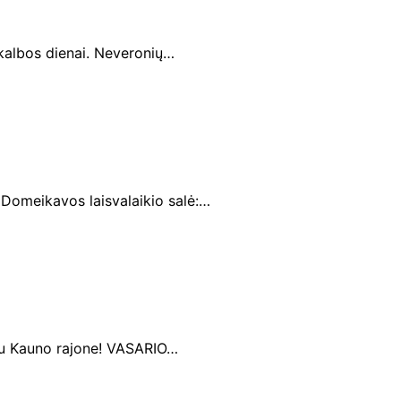
ų kalbos dienai. Neveronių…
 Domeikavos laisvalaikio salė:…
rtu Kauno rajone! VASARIO…