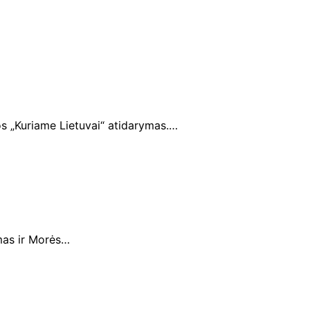
s „Kuriame Lietuvai“ atidarymas.…
imas ir Morės…