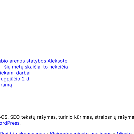
gbio arenos statybos Aleksote
– šių metų skaičiai to nekeičia
iekami darbai
rugpjūčio 2 d.
ogramą
O tekstų rašymas, turinio kūrimas, straipsnių rašymas 
ordPress
.
Skaidrių skenavimas
-
Klaipedos miesto naujienos
-
Miesto 