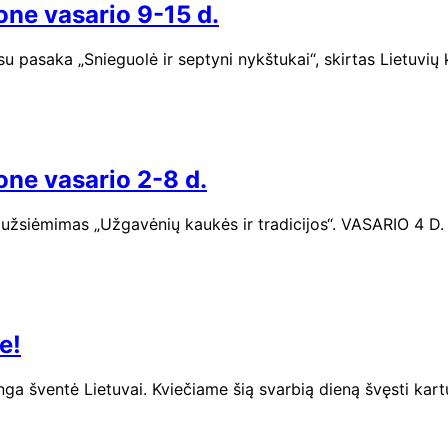
one vasario 9-15 d.
 su pasaka „Snieguolė ir septyni nykštukai“, skirtas Lietuvi
one vasario 2-8 d.
is užsiėmimas „Užgavėnių kaukės ir tradicijos“. VASARIO 4 D.
e!
inga šventė Lietuvai. Kviečiame šią svarbią dieną švęsti ka