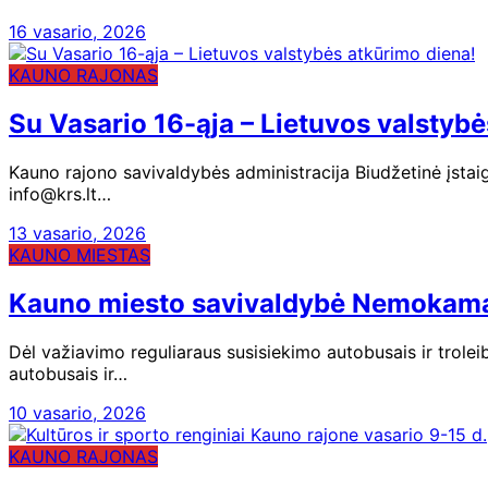
16 vasario, 2026
KAUNO RAJONAS
Su Vasario 16-ąja – Lietuvos valstybė
Kauno rajono savivaldybės administracija Biudžetinė įs
info@krs.lt…
13 vasario, 2026
KAUNO MIESTAS
Kauno miesto savivaldybė Nemokamas 
Dėl važiavimo reguliaraus susisiekimo autobusais ir trol
autobusais ir…
10 vasario, 2026
KAUNO RAJONAS