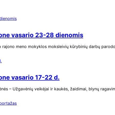
ajone vasario 23-28 dienomis
o rajono meno mokyklos moksleivių kūrybinių darbų parodo
jone vasario 17-22 d.
ėnės – Užgavėnių veikėjai ir kaukės, žaidimai, blynų ragav