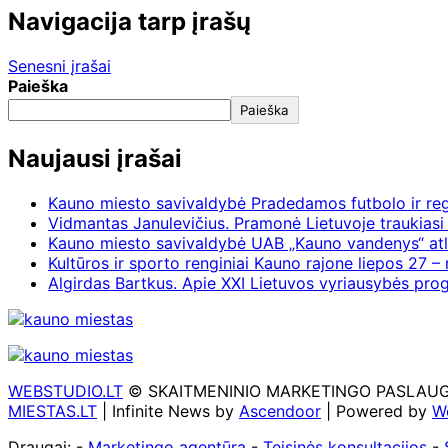
Navigacija tarp įrašų
Senesni įrašai
Paieška
Paieška
Naujausi įrašai
Kauno miesto savivaldybė Pradedamos futbolo ir re
Vidmantas Janulevičius. Pramonė Lietuvoje traukiasi 
Kauno miesto savivaldybė UAB „Kauno vandenys“ atl
Kultūros ir sporto renginiai Kauno rajone liepos 27 – 
Algirdas Bartkus. Apie XXI Lietuvos vyriausybės pr
WEBSTUDIO.LT
© SKAITMENINIO MARKETINGO PASLAUGOS. SE
MIESTAS.LT
| Infinite News by
Ascendoor
| Powered by
W
Draugai: -
Marketingo agentūra
-
Teisinės konsultacijos
-