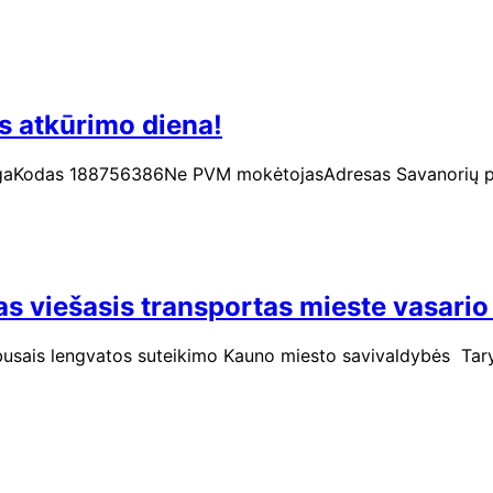
s atkūrimo diena!
taigaKodas 188756386Ne PVM mokėtojasAdresas Savanorių pr
viešasis transportas mieste vasario 
eibusais lengvatos suteikimo Kauno miesto savivaldybės Tar