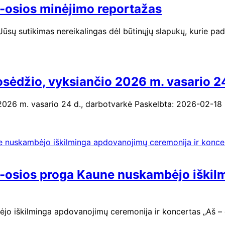
-osios minėjimo reportažas
. Jūsų sutikimas nereikalingas dėl būtinųjų slapukų, kurie 
sėdžio, vyksiančio 2026 m. vasario 24
 2026 m. vasario 24 d., darbotvarkė Paskelbta: 2026-02-18
-osios proga Kaune nuskambėjo iškil
jo iškilminga apdovanojimų ceremonija ir koncertas „Aš – 