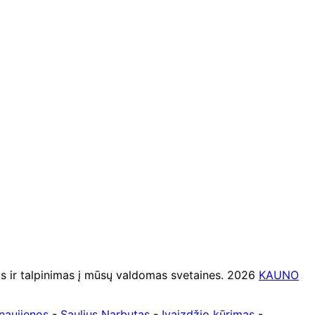
ir talpinimas į mūsų valdomas svetaines. 2026
KAUNO
naujienos
-
Saulius Narbutas
-
Įvaizdžio kūrimas
-