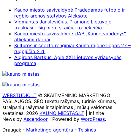
Kauno miesto savivaldybė Pradedamos futbolo ir
regbio arenos statybos Aleksote
Vidmantas Janulevičius. Pramonė Lietuvoje
traukiasi – šių metų skaičiai to nekeičia
Kauno miesto savivaldybė UAB „Kauno vandenys“
atliekami darbai
Kultūros ir sporto renginiai Kauno rajone liepos 27 –
rugpjūčio 2 d.
Algirdas Bartkus. Apie XXI Lietuvos vyriausybės
programą
WEBSTUDIO.LT
© SKAITMENINIO MARKETINGO
PASLAUGOS. SEO tekstų rašymas, turinio kūrimas,
straipsnių rašymas ir talpinimas į mūsų valdomas
svetaines. 2026
KAUNO MIESTAS.LT
| Infinite
News by
Ascendoor
| Powered by
WordPress
.
Draugai: -
Marketingo agentūra
-
Teisinės