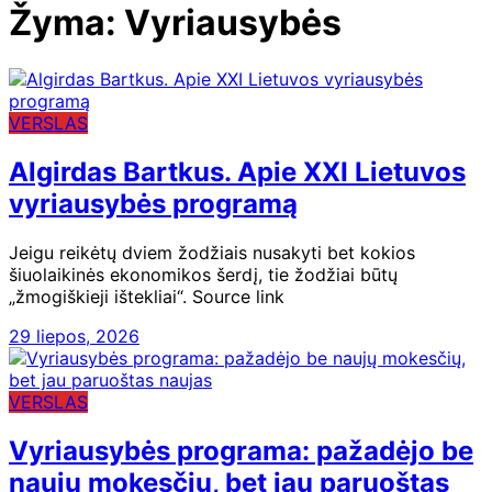
Žyma:
Vyriausybės
VERSLAS
Algirdas Bartkus. Apie XXI Lietuvos
vyriausybės programą
Jeigu reikėtų dviem žodžiais nusakyti bet kokios
šiuolaikinės ekonomikos šerdį, tie žodžiai būtų
„žmogiškieji ištekliai“. Source link
29 liepos, 2026
VERSLAS
Vyriausybės programa: pažadėjo be
naujų mokesčių, bet jau paruoštas