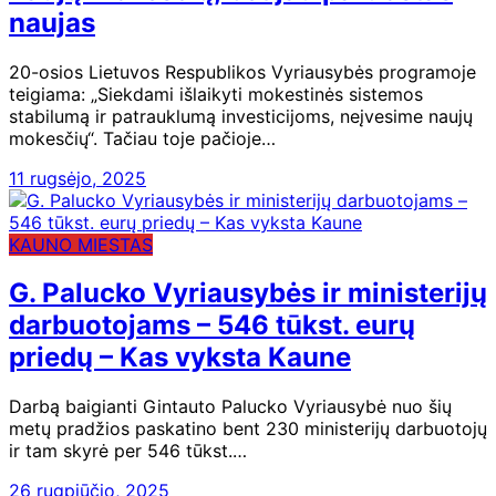
naujas
20-osios Lietuvos Respublikos Vyriausybės programoje
teigiama: „Siekdami išlaikyti mokestinės sistemos
stabilumą ir patrauklumą investicijoms, neįvesime naujų
mokesčių“. Tačiau toje pačioje…
11 rugsėjo, 2025
KAUNO MIESTAS
G. Palucko Vyriausybės ir ministerijų
darbuotojams – 546 tūkst. eurų
priedų – Kas vyksta Kaune
Darbą baigianti Gintauto Palucko Vyriausybė nuo šių
metų pradžios paskatino bent 230 ministerijų darbuotojų
ir tam skyrė per 546 tūkst.…
26 rugpjūčio, 2025