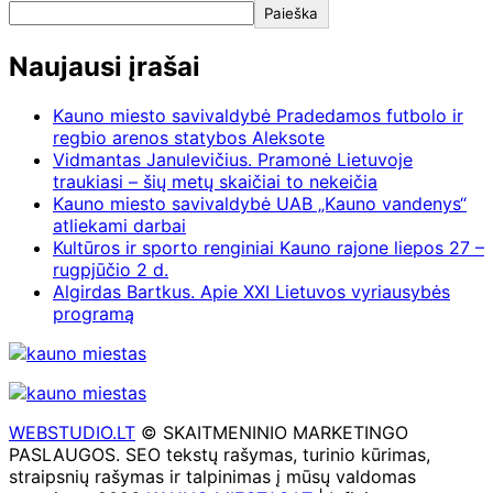
Paieška
Naujausi įrašai
Kauno miesto savivaldybė Pradedamos futbolo ir
regbio arenos statybos Aleksote
Vidmantas Janulevičius. Pramonė Lietuvoje
traukiasi – šių metų skaičiai to nekeičia
Kauno miesto savivaldybė UAB „Kauno vandenys“
atliekami darbai
Kultūros ir sporto renginiai Kauno rajone liepos 27 –
rugpjūčio 2 d.
Algirdas Bartkus. Apie XXI Lietuvos vyriausybės
programą
WEBSTUDIO.LT
© SKAITMENINIO MARKETINGO
PASLAUGOS. SEO tekstų rašymas, turinio kūrimas,
straipsnių rašymas ir talpinimas į mūsų valdomas